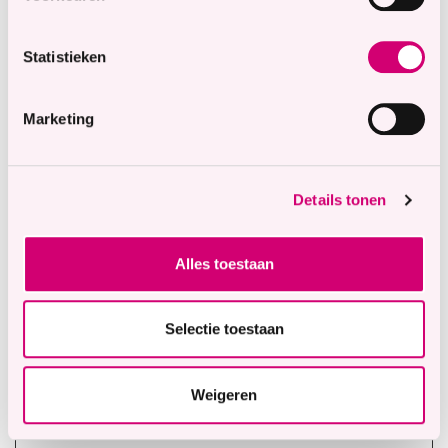
cross-site
verzoeken te
voorkomen.
Statistieken
Deze cookie is
essentieel voor
Marketing
de veiligheid van
de website en
bezoeker.
Details tonen
object(#-
www.ter
Houdt de
Perma
#-
weel.nl
tijdzone van de
nent
Alles toestaan
##:#:#.#
gebruiker vast.
)
Selectie toestaan
t3D
www.ter
Deze cookie
Perma
weel.nl
wordt
nent
Weigeren
geassocieerd
met een bundel