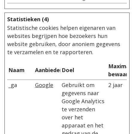
Statistieken (4)
Statistische cookies helpen eigenaren van
websites begrijpen hoe bezoekers hun
website gebruiken, door anoniem gegevens
te verzamelen en te rapporteren.
Maximal
Naam
Aanbieder
Doel
bewaarte
_ga
Google
Gebruikt om
2 jaar
gegevens naar
Google Analytics
te verzenden
over het
apparaat en het
gedrag van de