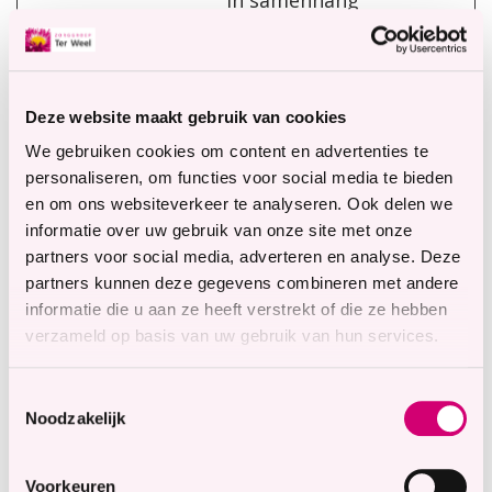
in samenhang
met
trafficverdeling,
om de
gebruikerservari
Deze website maakt gebruik van cookies
ng te
We gebruiken cookies om content en advertenties te
optimaliseren.
personaliseren, om functies voor social media te bieden
en om ons websiteverkeer te analyseren. Ook delen we
CookieCo
data.ter
Slaat de
1 jaar
informatie over uw gebruik van onze site met onze
nsent
weel.nl
cookiestatus van
partners voor social media, adverteren en analyse. Deze
[x2]
Cookiebo
de gebruiker op
partners kunnen deze gegevens combineren met andere
t
voor het huidige
informatie die u aan ze heeft verstrekt of die ze hebben
domein
verzameld op basis van uw gebruik van hun services.
CRAFT_C
www.ter
Zorgt voor
Sessie
Toestemmingsselectie
SRF_TOK
weel.nl
browsingveilighe
Noodzakelijk
EN
id, door
vervalsing van
Voorkeuren