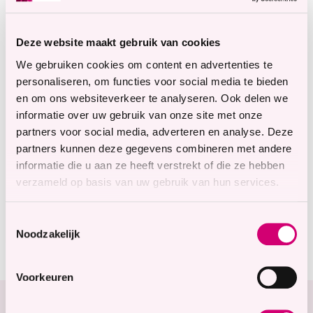
Somatiek
Parkinson
Deze website maakt gebruik van cookies
We gebruiken cookies om content en advertenties te
8.7
personaliseren, om functies voor social media te bieden
en om ons websiteverkeer te analyseren. Ook delen we
Waardering voor
informatie over uw gebruik van onze site met onze
Ter Weel Goes
partners voor social media, adverteren en analyse. Deze
Bekijk waarderingen
partners kunnen deze gegevens combineren met andere
Benieuwd naar deze locatie?
informatie die u aan ze heeft verstrekt of die ze hebben
Bekijk de rondleiding!
verzameld op basis van uw gebruik van hun services.
360° rondleiding bekijken
Toestemmingsselectie
Noodzakelijk
Voorkeuren