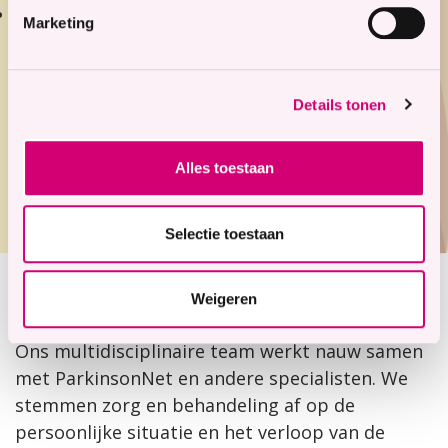
Als onderdeel van uw behandelplan binnen één
Marketing
van onze woonzorglocaties.
De kosten van fysiotherapie worden meestal
Details tonen
vergoed via uw aanvullende verzekering of
vanuit de basisverzekering bij bepaalde
chronische aandoeningen. Vraag uw
Alles toestaan
zorgverzekeraar naar de voorwaarden.
Selectie toestaan
Weigeren
Het team
Ons multidisciplinaire team werkt nauw samen
met ParkinsonNet en andere specialisten. We
stemmen zorg en behandeling af op de
persoonlijke situatie en het verloop van de