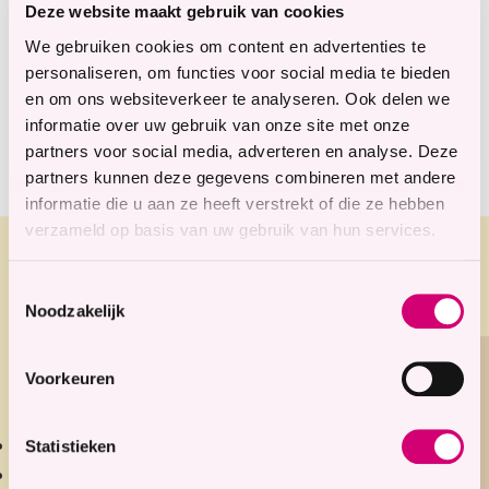
Deze website maakt gebruik van cookies
Fysiotherapie
Logopedie
We gebruiken cookies om content en advertenties te
personaliseren, om functies voor social media te bieden
Maaltijd Thuis
en om ons websiteverkeer te analyseren. Ook delen we
Seniorenfitness
informatie over uw gebruik van onze site met onze
partners voor social media, adverteren en analyse. Deze
partners kunnen deze gegevens combineren met andere
informatie die u aan ze heeft verstrekt of die ze hebben
verzameld op basis van uw gebruik van hun services.
Hoe krijgt u toegang tot
Toestemmingsselectie
Noodzakelijk
fysiotherapie?
U kunt in aanmerking komen voor
Voorkeuren
fysiotherapie:
Met een verwijzing van uw huisarts of specialist;
Statistieken
Via directe toegankelijkheid (zonder verwijzing);