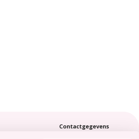
Contactgegevens
locaties
0113 - 65 40 00