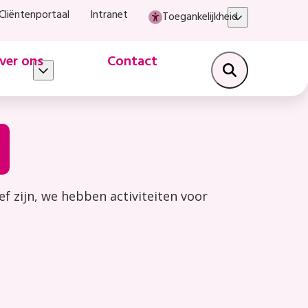
Cliëntenportaal
Intranet
Toegankelijkheid
ver ons
Contact
f zijn, we hebben activiteiten voor