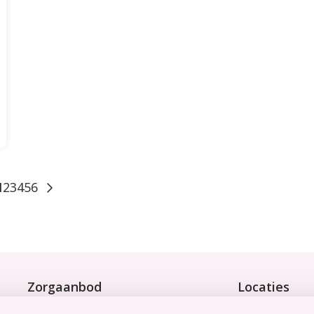
1
2
3
4
5
6
Zorgaanbod
Locaties
Wonen met zorg
Bekijk onze 9 