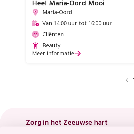
Heel Maria-Oord Mooi
Maria-Oord
Locatie
Van 14:00 uur tot 16:00 uur
Tijd
Cliënten
Doelgroep
Beauty
Soort
Meer informatie
activiteit
Footer
Zorg in het Zeeuwse hart