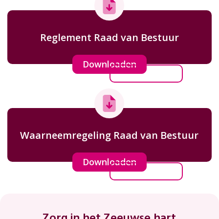
Reglement Raad van Bestuur
Downloaden
Waarneemregeling Raad van Bestuur
Downloaden
Footer
Zorg in het Zeeuwse hart