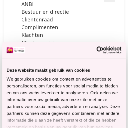
ANBI
Bestuur en directie
Cliëntenraad
Complimenten
Klachten
Missie en visie
Raad van Toezicht
Samenwerkingen
Contact
Deze website maakt gebruik van cookies
Duurzaamheid
We gebruiken cookies om content en advertenties te
Innovatie
personaliseren, om functies voor social media te bieden
Naastenparticipatie
en om ons websiteverkeer te analyseren. Ook delen we
Nieuwsberichten
informatie over uw gebruik van onze site met onze
Verhalen
partners voor social media, adverteren en analyse. Deze
partners kunnen deze gegevens combineren met andere
Voor verwijzers
informatie die u aan ze heeft verstrekt of die ze hebben
verzameld op basis van uw gebruik van hun services.