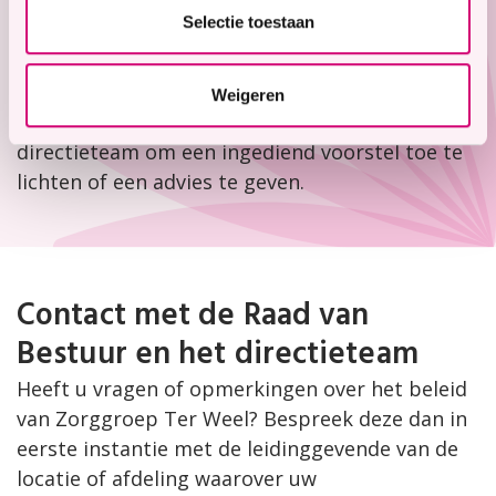
met het managementteam zorg. Verbinding,
Selectie toestaan
betrokkenheid en inspraak zijn belangrijke
elementen in de processen van beleids- en
besluitvorming. Om die reden zijn er regelmatig
Weigeren
medewerkers te gast in een vergadering van het
directieteam om een ingediend voorstel toe te
lichten of een advies te geven.
Contact met de Raad van
Bestuur en het directieteam
Heeft u vragen of opmerkingen over het beleid
van Zorggroep Ter Weel? Bespreek deze dan in
eerste instantie met de leidinggevende van de
locatie of afdeling waarover uw