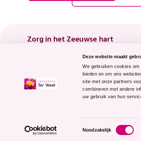
Footer
Zorg in het Zeeuwse hart
Deze website maakt gebru
8.7
We gebruiken cookies om c
bieden en om ons websitev
site met onze partners vo
Waardering voor
combineren met andere inf
onze zorg
uw gebruik van hun servic
Bekijk waarderingen
Toestemmingsselectie
Noodzakelijk
© 2026 Zorggroep Ter Weel
ANBI
Cont