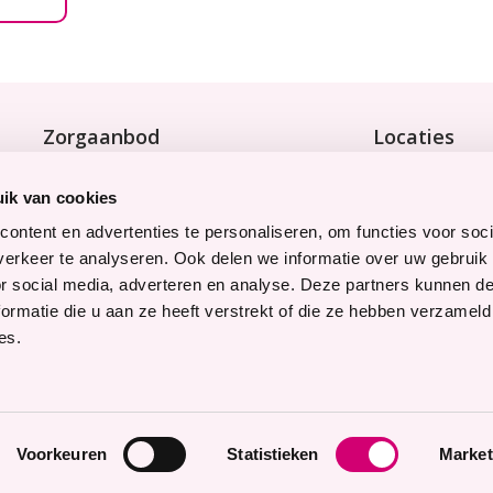
Zorgaanbod
Locaties
Wonen met zorg
Bekijk onze 9 
Tijdelijke zorg
ik van cookies
Thuiswonend
ontent en advertenties te personaliseren, om functies voor soci
erkeer te analyseren. Ook delen we informatie over uw gebruik
Snel naar
Werken bij
or social media, adverteren en analyse. Deze partners kunnen 
Contact
Bekijk hier on
ormatie die u aan ze heeft verstrekt of die ze hebben verzameld
Voor verwijzers
Vrijwilligers
es.
Voorkeuren
Statistieken
Market
act
Privacyverklaring
Proclaimer
Cookie-instell