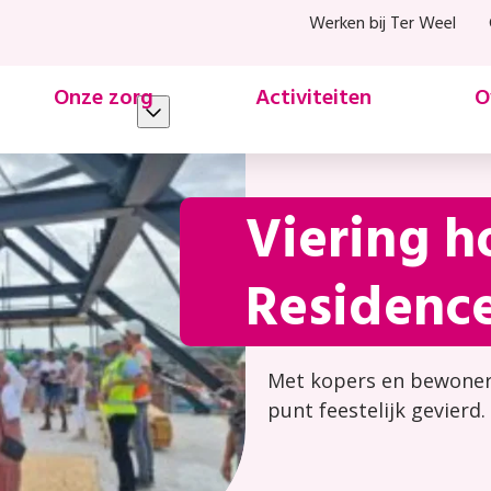
Werken bij Ter Weel
Onze zorg
Activiteiten
O
Viering h
Residence
Met kopers en bewoner
punt feestelijk gevierd.