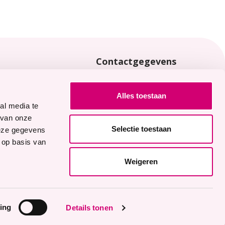
Contactgegevens
locaties
0113 - 65 40 00
Joannaplantsoen 1
Alles toestaan
4462 AV Goes
al media te
 van onze
Selectie toestaan
deze gegevens
Logo
Logo
Logo
Logo
ze vacatures
 op basis van
Facebook
LinkedIn
YouTube
Instagram
Weigeren
ing
Details tonen
ingen