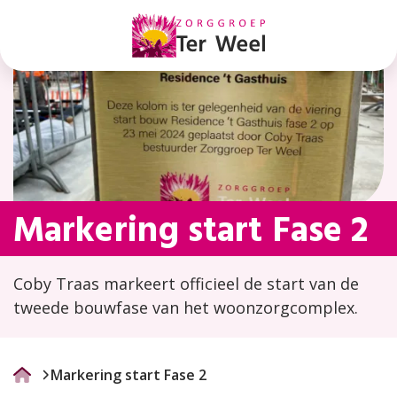
Markering
start
Fase
2
Markering start Fase 2
Coby Traas markeert officieel de start van de
tweede bouwfase van het woonzorgcomplex.
Markering start Fase 2