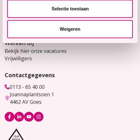
Selectie toestaan
Snel naar
Contact
Voor verwijzers
Weigeren
Werken bij
Bekijk hier onze vacatures
Vrijwilligers
Contactgegevens
0113 - 65 40 00
Joannaplantsoen 1
4462 AV Goes
Logo
Logo
Logo
Logo
Facebook
LinkedIn
YouTube
Instagram