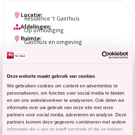
Locatie:
Residence 't Gasthuis
Afdelingen:
Op uitnodiging
Ruimte:
Gasthuis en omgeving
Datum:
13 augustus 2026
van 14:00 uur tot
15:30 uur
Doelgroep:
Cliënten
Deze website maakt gebruik van cookies
Soort activiteit:
Bewegen
,
Natuur
We gebruiken cookies om content en advertenties te
Meer informatie?
personaliseren, om functies voor social media te bieden
terweelactief@terweel.nl
en om ons websiteverkeer te analyseren. Ook delen we
informatie over uw gebruik van onze site met onze
partners voor social media, adverteren en analyse. Deze
partners kunnen deze gegevens combineren met andere
Footer
informatie die u aan ze heeft verstrekt of die ze hebben