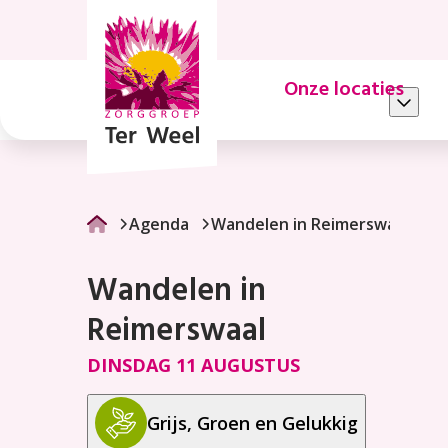
Wandelen
in
Reimerswaal
Onze locaties
Agenda
Wandelen in Reimerswaal
Wandelen in
Reimerswaal
DINSDAG 11 AUGUSTUS
Grijs, Groen en Gelukkig