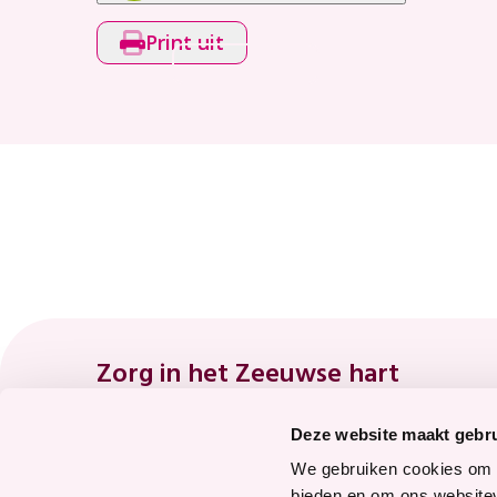
Print uit
Footer
Zorg in het Zeeuwse hart
Deze website maakt gebru
8.7
We gebruiken cookies om c
bieden en om ons websitev