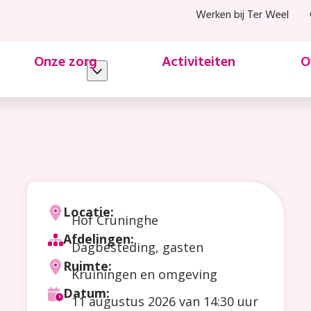
Werken bij Ter Weel
Onze zorg
Activiteiten
O
Locatie:
Hof Cruninghe
Afdelingen:
Dagbesteding, gasten
Ruimte:
Kruiningen en omgeving
Datum:
11 augustus 2026
van 14:30 uur