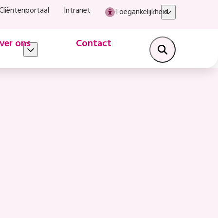
Cliëntenportaal
Intranet
Toegankelijkheid
ver ons
Contact