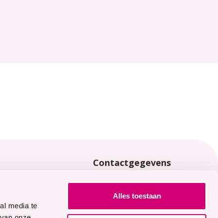
Contactgegevens
locaties
0113 - 65 40 00
Joannaplantsoen 1
Alles toestaan
4462 AV Goes
al media te
 van onze