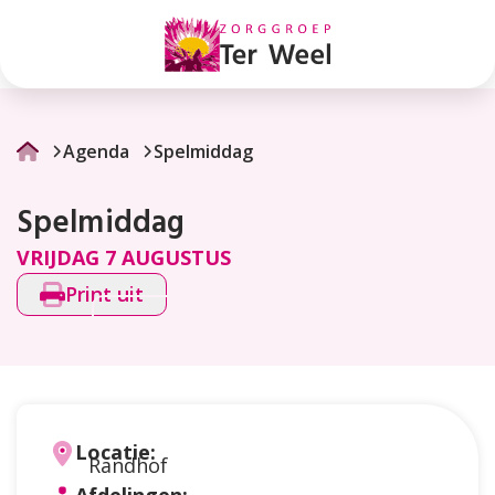
Spelmiddag
Agenda
Spelmiddag
Spelmiddag
VRIJDAG 7 AUGUSTUS
Print uit
Locatie:
Randhof