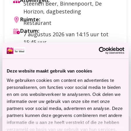
Afdelingen:
Steenen Beer, Binnenpoort, De
Horizon, dagbesteding
Ruimte:
Restaurant
Datum:
7 augustus 2026
van 14:15 uur tot
15:45 uur
Doelgroep:
Dagbesteding
,
Cliënten
,
Gasten
Soort activiteit:
Spel
Deze website maakt gebruik van cookies
Kosten:
Meer
1 strip
We gebruiken cookies om content en advertenties te
informatie
Meer informatie?
personaliseren, om functies voor social media te bieden
terweelactief@terweel.nl
over
en om ons websiteverkeer te analyseren. Ook delen we
de
informatie over uw gebruik van onze site met onze
kosten
partners voor social media, adverteren en analyse. Deze
Footer
partners kunnen deze gegevens combineren met andere
informatie die u aan ze heeft verstrekt of die ze hebben
Zorg in het Zeeuwse hart
verzameld op basis van uw gebruik van hun services.