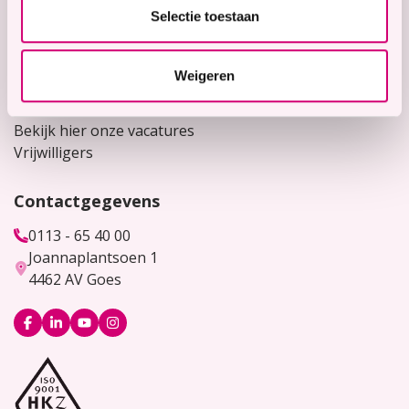
Snel naar
Selectie toestaan
Contact
Voor verwijzers
Weigeren
Werken bij
Bekijk hier onze vacatures
Vrijwilligers
Contactgegevens
0113 - 65 40 00
Joannaplantsoen 1
4462 AV Goes
Logo
Logo
Logo
Logo
Facebook
LinkedIn
YouTube
Instagram