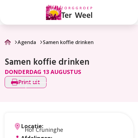
Samen
koffie
drinken
Agenda
Samen koffie drinken
Samen koffie drinken
DONDERDAG 13 AUGUSTUS
Print uit
Locatie:
Hof Cruninghe