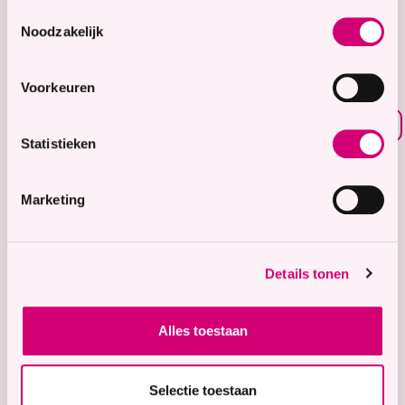
8.7
Toestemmingsselectie
Noodzakelijk
Waardering voor
onze zorg
Voorkeuren
Bekijk waarderingen
Statistieken
Zorgaanbod
Wonen met zorg
Marketing
Tijdelijke zorg
Thuiswonend
Details tonen
Locaties
Bekijk onze 9 locaties
Alles toestaan
Snel naar
Contact
Selectie toestaan
Voor verwijzers