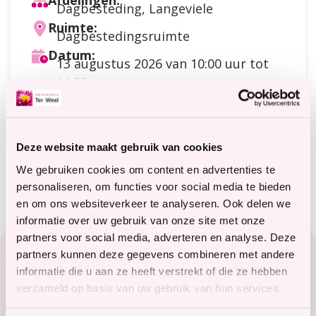
Afdelingen:
Dagbesteding, Langeviele
Ruimte:
Dagbestedingsruimte
Datum:
13 augustus 2026
van 10:00 uur tot
11:00 uur
Doelgroep:
Dagbesteding
,
Cliënten
Soort activiteit:
Praten / contact / ontmoeting
Deze website maakt gebruik van cookies
Meer informatie?
terweelactief@terweel.nl
We gebruiken cookies om content en advertenties te
personaliseren, om functies voor social media te bieden
en om ons websiteverkeer te analyseren. Ook delen we
informatie over uw gebruik van onze site met onze
Footer
partners voor social media, adverteren en analyse. Deze
partners kunnen deze gegevens combineren met andere
Zorg in het Zeeuwse hart
informatie die u aan ze heeft verstrekt of die ze hebben
verzameld op basis van uw gebruik van hun services.