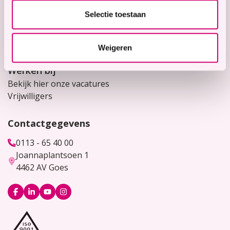
Selectie toestaan
Snel naar
Contact
Voor verwijzers
Weigeren
Werken bij
Bekijk hier onze vacatures
Vrijwilligers
Contactgegevens
0113 - 65 40 00
Joannaplantsoen 1
4462 AV Goes
Logo
Logo
Logo
Logo
Facebook
LinkedIn
YouTube
Instagram