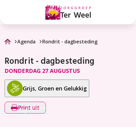
Rondrit
-
dagbesteding
Agenda
Rondrit - dagbesteding
Rondrit - dagbesteding
DONDERDAG 27 AUGUSTUS
Grijs, Groen en Gelukkig
Print uit