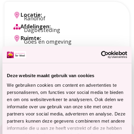
Locatie:
Randhof
Afdelingen:
Dagbesteding
Ruimte:
Goes en omgeving
Datum:
27 augustus 2026
van 13:00 uur tot
16:00 uur
Doelgroep:
Dagbesteding
Deze website maakt gebruik van cookies
Soort activiteit:
Natuur
,
Op stap
We gebruiken cookies om content en advertenties te
Meer informatie?
personaliseren, om functies voor social media te bieden
terweelactief@terweel.nl
en om ons websiteverkeer te analyseren. Ook delen we
informatie over uw gebruik van onze site met onze
partners voor social media, adverteren en analyse. Deze
partners kunnen deze gegevens combineren met andere
Footer
informatie die u aan ze heeft verstrekt of die ze hebben