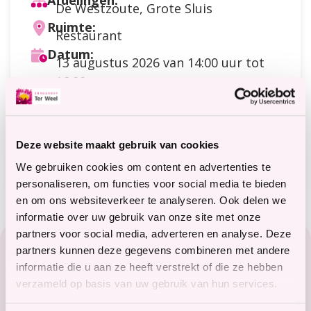
Afdelingen:
De Westzoute, Grote Sluis
Ruimte:
Restaurant
Datum:
13 augustus 2026
van 14:00 uur tot
16:00 uur
Doelgroep:
Cliënten
Soort activiteit:
Bewegen
Deze website maakt gebruik van cookies
Meer informatie?
terweelactief@terweel.nl
We gebruiken cookies om content en advertenties te
personaliseren, om functies voor social media te bieden
en om ons websiteverkeer te analyseren. Ook delen we
informatie over uw gebruik van onze site met onze
Footer
partners voor social media, adverteren en analyse. Deze
partners kunnen deze gegevens combineren met andere
Zorg in het Zeeuwse hart
informatie die u aan ze heeft verstrekt of die ze hebben
verzameld op basis van uw gebruik van hun services.