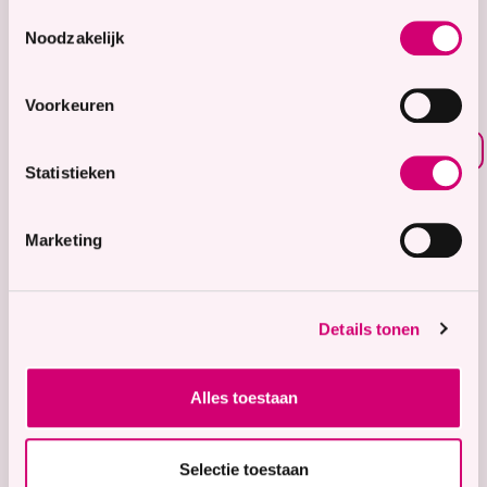
8.7
Toestemmingsselectie
Noodzakelijk
Waardering voor
onze zorg
Voorkeuren
Bekijk waarderingen
Statistieken
Zorgaanbod
Wonen met zorg
Marketing
Tijdelijke zorg
Thuiswonend
Details tonen
Locaties
Bekijk onze 9 locaties
Alles toestaan
Snel naar
Contact
Selectie toestaan
Voor verwijzers