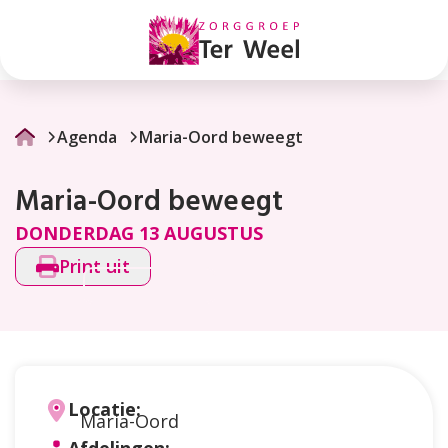
Maria-
Oord
beweegt
Agenda
Maria-Oord beweegt
Maria-Oord beweegt
DONDERDAG 13 AUGUSTUS
Print uit
Locatie:
Maria-Oord