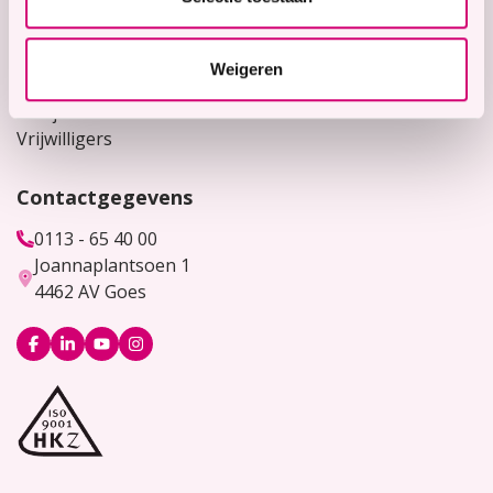
Voor verwijzers
Weigeren
Werken bij
Bekijk hier onze vacatures
Vrijwilligers
Contactgegevens
0113 - 65 40 00
Joannaplantsoen 1
4462 AV Goes
Logo
Logo
Logo
Logo
Facebook
LinkedIn
YouTube
Instagram