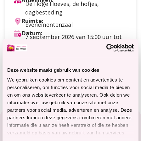
Afdelingen:
De Hoge Hoeves, de hofjes,
dagbesteding
Ruimte:
Evenementenzaal
Datum:
7 september 2026
van 15:00 uur tot
15:45 uur
Doelgroep:
Dagbesteding
,
Cliënten
Soort activiteit:
Bewegen
Deze website maakt gebruik van cookies
Meer informatie?
We gebruiken cookies om content en advertenties te
terweelactief@terweel.nl
personaliseren, om functies voor social media te bieden
en om ons websiteverkeer te analyseren. Ook delen we
informatie over uw gebruik van onze site met onze
partners voor social media, adverteren en analyse. Deze
Footer
partners kunnen deze gegevens combineren met andere
Zorg in het Zeeuwse hart
informatie die u aan ze heeft verstrekt of die ze hebben
verzameld op basis van uw gebruik van hun services.