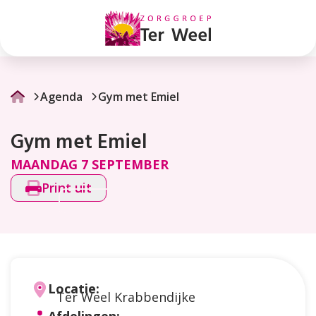
Gym
met
Emiel
Agenda
Gym met Emiel
Gym met Emiel
MAANDAG 7 SEPTEMBER
Print uit
Locatie:
Ter Weel Krabbendijke