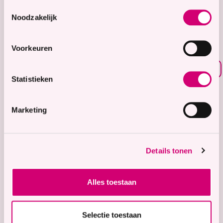
8.7
Toestemmingsselectie
Noodzakelijk
Waardering voor
onze zorg
Voorkeuren
Bekijk waarderingen
Statistieken
Zorgaanbod
Wonen met zorg
Marketing
Tijdelijke zorg
Thuiswonend
Details tonen
Locaties
Bekijk onze 9 locaties
Alles toestaan
Snel naar
Contact
Selectie toestaan
Voor verwijzers