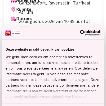
Afdelingen:
Ganzenpoort, Ravenstein, Turfkaai
Ruimte:
Atrium
Datum:
20 augustus 2026
van 10:45 uur tot
11:30 uur
Doelgroep:
Cliënten
Soort activiteit:
Bewegen
Deze website maakt gebruik van cookies
Meer informatie?
terweelactief@terweel.nl
We gebruiken cookies om content en advertenties te
personaliseren, om functies voor social media te bieden
en om ons websiteverkeer te analyseren. Ook delen we
informatie over uw gebruik van onze site met onze
Footer
partners voor social media, adverteren en analyse. Deze
partners kunnen deze gegevens combineren met andere
Zorg in het Zeeuwse hart
informatie die u aan ze heeft verstrekt of die ze hebben
verzameld op basis van uw gebruik van hun services.