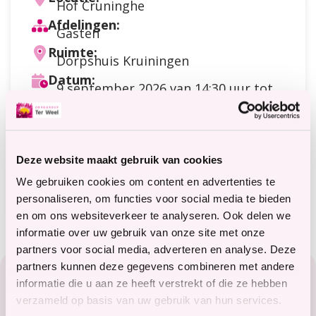
Hof Cruninghe
Afdelingen:
Gasten
Ruimte:
Dorpshuis Kruiningen
Datum:
9 september 2026
van 14:30 uur tot
16:00 uur
Doelgroep:
Gasten
Soort activiteit:
Deze website maakt gebruik van cookies
Praten / contact / ontmoeting
Meer informatie?
We gebruiken cookies om content en advertenties te
terweelactief@terweel.nl
personaliseren, om functies voor social media te bieden
en om ons websiteverkeer te analyseren. Ook delen we
informatie over uw gebruik van onze site met onze
partners voor social media, adverteren en analyse. Deze
Footer
partners kunnen deze gegevens combineren met andere
Zorg in het Zeeuwse hart
informatie die u aan ze heeft verstrekt of die ze hebben
verzameld op basis van uw gebruik van hun services.