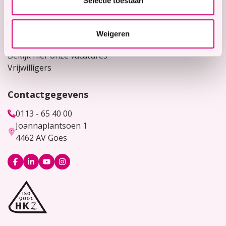
Selectie toestaan
Contact
Voor verwijzers
Weigeren
Werken bij
Bekijk hier onze vacatures
Vrijwilligers
Contactgegevens
0113 - 65 40 00
Joannaplantsoen 1
4462 AV Goes
Logo
Logo
Logo
Logo
Facebook
LinkedIn
YouTube
Instagram