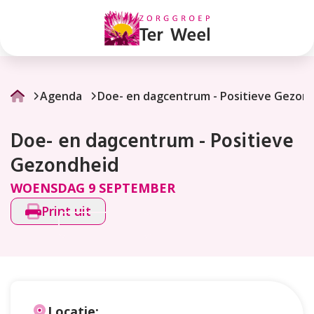
Doe-
en
dagcentrum
-
Agenda
Doe- en dagcentrum - Positieve Gezon
Positieve
Doe- en dagcentrum - Positieve
Gezondheid
Gezondheid
WOENSDAG 9 SEPTEMBER
Print uit
Locatie: