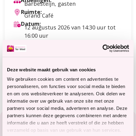
Afdelingen:
Barbesteijn, gasten
Ruimte:
Grand Café
Datum:
12 augustus 2026
van 14:30 uur tot
16:00 uur
Doelgroep:
Cliënten
,
Gasten
Soort activiteit:
Creatief
Kosten:
Deze website maakt gebruik van cookies
Meer
1 strip
informatie
Meer informatie?
We gebruiken cookies om content en advertenties te
terweelactief@terweel.nl
personaliseren, om functies voor social media te bieden
over
en om ons websiteverkeer te analyseren. Ook delen we
de
informatie over uw gebruik van onze site met onze
kosten
partners voor social media, adverteren en analyse. Deze
Footer
partners kunnen deze gegevens combineren met andere
informatie die u aan ze heeft verstrekt of die ze hebben
Zorg in het Zeeuwse hart
verzameld op basis van uw gebruik van hun services.