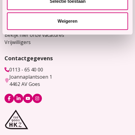
Selectie toestaan
Contact
Voor verwijzers
Weigeren
Werken bij
Bekijk hier onze vacatures
Vrijwilligers
Contactgegevens
0113 - 65 40 00
Joannaplantsoen 1
4462 AV Goes
Logo
Logo
Logo
Logo
Facebook
LinkedIn
YouTube
Instagram