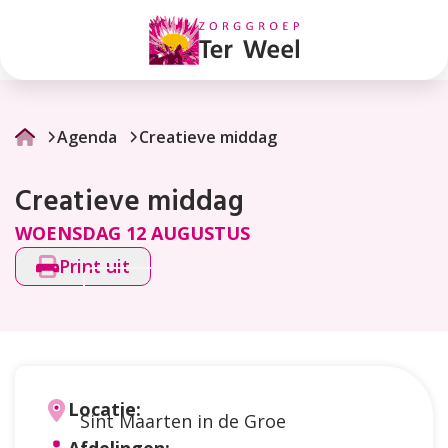
Creatieve
middag
Agenda
Creatieve middag
Creatieve middag
WOENSDAG 12 AUGUSTUS
Print uit
Locatie:
Sint Maarten in de Groe