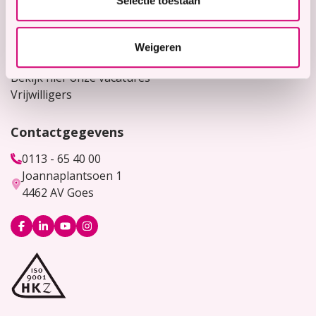
Selectie toestaan
Contact
Voor verwijzers
Weigeren
Werken bij
Bekijk hier onze vacatures
Vrijwilligers
Contactgegevens
0113 - 65 40 00
Joannaplantsoen 1
4462 AV Goes
Logo
Logo
Logo
Logo
Facebook
LinkedIn
YouTube
Instagram