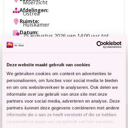
Moerzicht
Afdelingen:
Ostrea
Ruimte:
Huiskamer
Datum:
25 augustus 2026
van 14:00 uur tot
16:00 uur
Doelgroep:
Cliënten
Soort activiteit:
Deze website maakt gebruik van cookies
Cliniclowns / Mimakker
Meer informatie?
We gebruiken cookies om content en advertenties te
terweelactief@terweel.nl
personaliseren, om functies voor social media te bieden
en om ons websiteverkeer te analyseren. Ook delen we
informatie over uw gebruik van onze site met onze
partners voor social media, adverteren en analyse. Deze
Footer
partners kunnen deze gegevens combineren met andere
Zorg in het Zeeuwse hart
informatie die u aan ze heeft verstrekt of die ze hebben
verzameld op basis van uw gebruik van hun services.