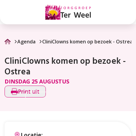
CliniClowns
komen
op
bezoek
Agenda
CliniClowns komen op bezoek - Ostrea
-
CliniClowns komen op bezoek -
Ostrea
Ostrea
DINSDAG 25 AUGUSTUS
Print uit
Locatie: