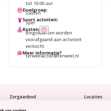
tot 16:00 uur
Doelgroep:
Gasten
Soort activiteit:
Spel
Kosten:
Meer
Bingokaarten worden
informatie
voorafgaand aan activiteit
over
verkocht
de
Meer informatie?
terweelactief@terweel.nl
kosten
Zorgaanbod
Locaties
Wonen met zorg
Bekijk onze 9 
Tijdelijke zorg
ik van cookies