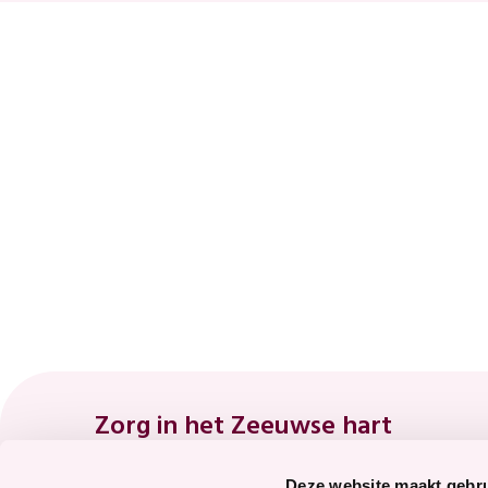
Footer
Zorg in het Zeeuwse hart
Deze website maakt gebru