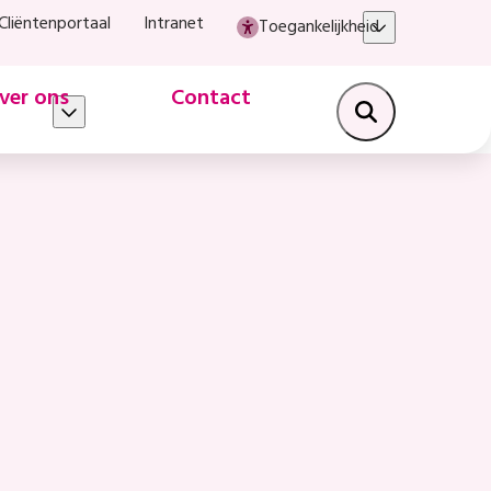
Cliëntenportaal
Intranet
Toegankelijkheid
ver ons
Contact