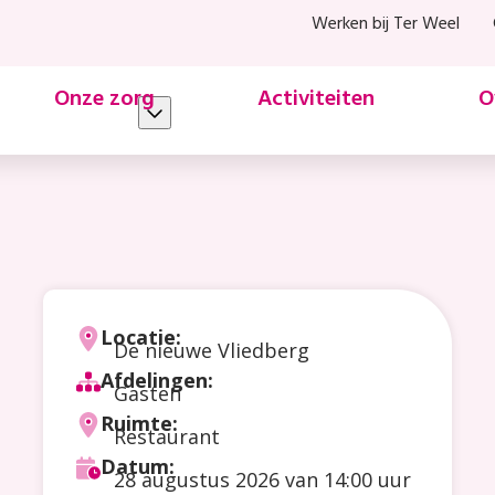
Werken bij Ter Weel
Onze zorg
Activiteiten
O
Locatie:
De nieuwe Vliedberg
Afdelingen:
Gasten
Ruimte:
Restaurant
Datum:
28 augustus 2026
van 14:00 uur