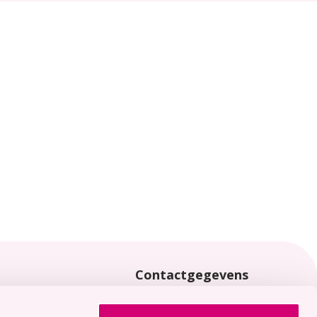
Contactgegevens
locaties
0113 - 65 40 00
Joannaplantsoen 1