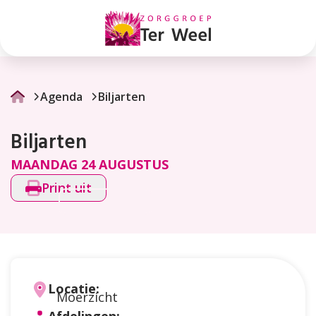
Biljarten
Agenda
Biljarten
Biljarten
MAANDAG 24 AUGUSTUS
Print uit
Locatie:
Moerzicht