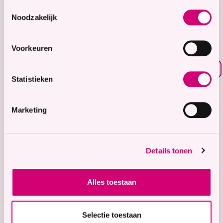
8.7
Toestemmingsselectie
Noodzakelijk
Waardering voor
onze zorg
Voorkeuren
Bekijk waarderingen
Statistieken
Zorgaanbod
Wonen met zorg
Marketing
Tijdelijke zorg
Thuiswonend
Details tonen
Locaties
Bekijk onze 9 locaties
Alles toestaan
Snel naar
Contact
Selectie toestaan
Voor verwijzers