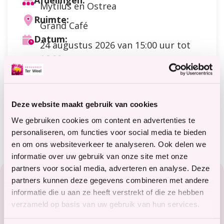
Afdelingen:
Mytilus en Ostrea
Ruimte:
Grand Café
Datum:
24 augustus 2026
van 15:00 uur tot
16:00 uur
Doelgroep:
Cliënten
Soort activiteit:
Bewegen
,
Spel
Deze website maakt gebruik van cookies
Meer informatie?
terweelactief@terweel.nl
We gebruiken cookies om content en advertenties te
personaliseren, om functies voor social media te bieden
en om ons websiteverkeer te analyseren. Ook delen we
informatie over uw gebruik van onze site met onze
Footer
partners voor social media, adverteren en analyse. Deze
partners kunnen deze gegevens combineren met andere
Zorg in het Zeeuwse hart
informatie die u aan ze heeft verstrekt of die ze hebben
verzameld op basis van uw gebruik van hun services.