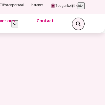
Cliëntenportaal
Intranet
Toegankelijkheid
ver ons
Contact