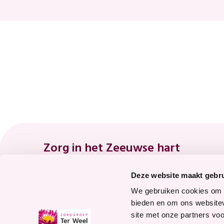
Footer
Zorg in het Zeeuwse hart
Deze website maakt gebru
8.7
We gebruiken cookies om c
bieden en om ons websitev
site met onze partners vo
Waardering voor