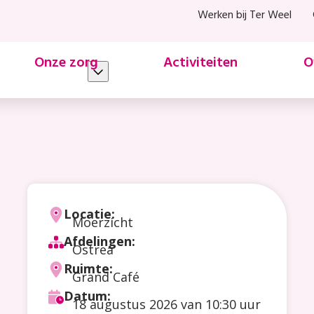
Werken bij Ter Weel
Onze zorg
Activiteiten
O
Locatie:
Moerzicht
Afdelingen:
Ostrea
Ruimte:
Grand Café
Datum:
18 augustus 2026
van 10:30 uur