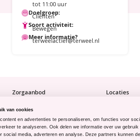
tot 11:00 uur
Doelgroep:
Cliënten
Soort activiteit:
Bewegen
Meer informatie?
terweelactief@terweel.nl
Zorgaanbod
Locaties
Wonen met zorg
Bekijk onze 9 
Tijdelijke zorg
ik van cookies
Thuiswonend
ontent en advertenties te personaliseren, om functies voor soci
erkeer te analyseren. Ook delen we informatie over uw gebruik
Snel naar
Werken bij
or social media, adverteren en analyse. Deze partners kunnen 