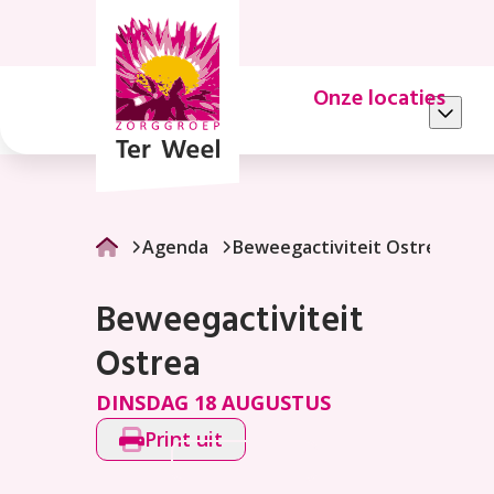
Beweegactiviteit
Ostrea
Onze locaties
Agenda
Beweegactiviteit Ostrea
Beweegactiviteit
Ostrea
DINSDAG 18 AUGUSTUS
Print uit