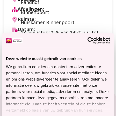
Randhof
Afdelingen:
Binnenpoort
Ruimte:
Huiskamer Binnenpoort
Datum:
18 augustus 2026
van 14:30 uur tot
15:15 uur
Doelgroep:
Cliënten
Soort activiteit:
Deze website maakt gebruik van cookies
Bewegen
Meer informatie?
We gebruiken cookies om content en advertenties te
terweelactief@terweel.nl
personaliseren, om functies voor social media te bieden
en om ons websiteverkeer te analyseren. Ook delen we
informatie over uw gebruik van onze site met onze
partners voor social media, adverteren en analyse. Deze
Footer
partners kunnen deze gegevens combineren met andere
Zorg in het Zeeuwse hart
informatie die u aan ze heeft verstrekt of die ze hebben
verzameld op basis van uw gebruik van hun services.