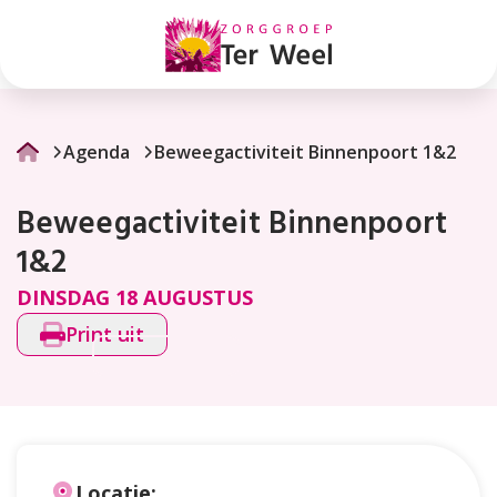
Beweegactiviteit
Binnenpoort
1&2
Agenda
Beweegactiviteit Binnenpoort 1&2
Beweegactiviteit Binnenpoort
1&2
DINSDAG 18 AUGUSTUS
Print uit
Locatie: