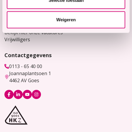
Selectie toestaan
Contact
Voor verwijzers
Weigeren
Werken bij
Bekijk hier onze vacatures
Vrijwilligers
Contactgegevens
0113 - 65 40 00
Joannaplantsoen 1
4462 AV Goes
Logo
Logo
Logo
Logo
Facebook
LinkedIn
YouTube
Instagram