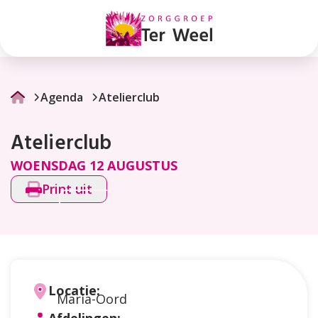
Atelierclub
Agenda
Atelierclub
Atelierclub
WOENSDAG 12 AUGUSTUS
Print uit
Locatie:
Maria-Oord