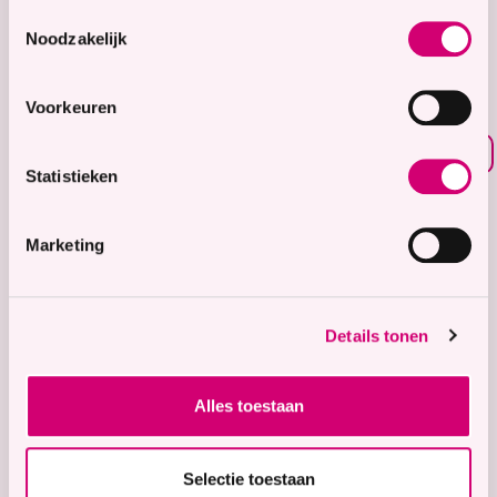
8.7
Toestemmingsselectie
Noodzakelijk
Waardering voor
onze zorg
Voorkeuren
Bekijk waarderingen
Statistieken
Zorgaanbod
Wonen met zorg
Marketing
Tijdelijke zorg
Thuiswonend
Details tonen
Locaties
Bekijk onze 9 locaties
Alles toestaan
Snel naar
Contact
Selectie toestaan
Voor verwijzers