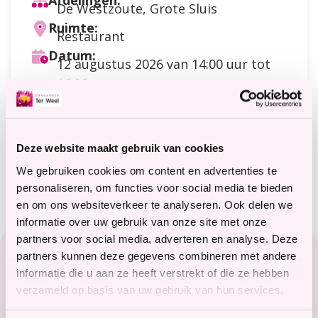
Afdelingen:
De Westzoute, Grote Sluis
Ruimte:
Restaurant
Datum:
12 augustus 2026
van 14:00 uur tot
16:00 uur
Doelgroep:
Cliënten
Soort activiteit:
Creatief
Deze website maakt gebruik van cookies
Meer informatie?
terweelactief@terweel.nl
We gebruiken cookies om content en advertenties te
personaliseren, om functies voor social media te bieden
en om ons websiteverkeer te analyseren. Ook delen we
informatie over uw gebruik van onze site met onze
Footer
partners voor social media, adverteren en analyse. Deze
partners kunnen deze gegevens combineren met andere
Zorg in het Zeeuwse hart
informatie die u aan ze heeft verstrekt of die ze hebben
verzameld op basis van uw gebruik van hun services.