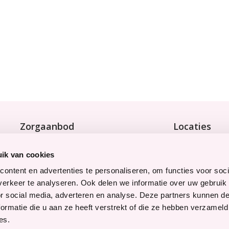
Zorgaanbod
Locaties
Wonen met zorg
Bekijk onze 9 
Tijdelijke zorg
ik van cookies
Thuiswonend
ontent en advertenties te personaliseren, om functies voor soci
erkeer te analyseren. Ook delen we informatie over uw gebruik
Snel naar
Werken bij
or social media, adverteren en analyse. Deze partners kunnen 
Contact
Bekijk hier on
ormatie die u aan ze heeft verstrekt of die ze hebben verzameld
Voor verwijzers
Vrijwilligers
es.