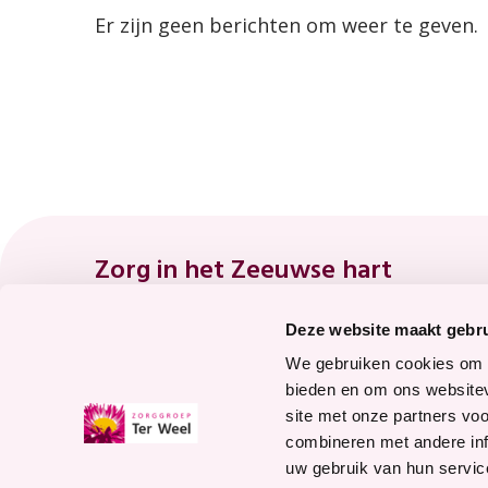
Er zijn geen berichten om weer te geven.
Footer
Zorg in het Zeeuwse hart
Deze website maakt gebru
8.7
We gebruiken cookies om c
bieden en om ons websitev
site met onze partners vo
Waardering voor
combineren met andere inf
onze zorg
uw gebruik van hun servic
Bekijk waarderingen