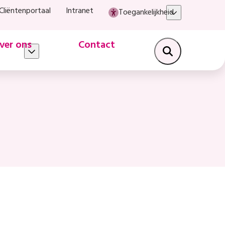
Cliëntenportaal
Intranet
Toegankelijkheid
ver ons
Contact