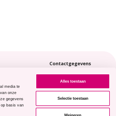
Contactgegevens
locaties
0113 - 65 40 00
Joannaplantsoen 1
Alles toestaan
4462 AV Goes
al media te
 van onze
Selectie toestaan
deze gegevens
Logo
Logo
Logo
Logo
ze vacatures
 op basis van
Facebook
LinkedIn
YouTube
Instagram
Weigeren