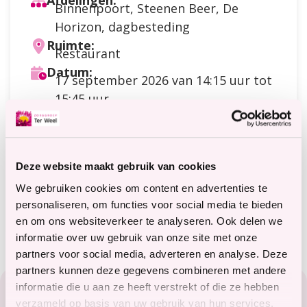
Afdelingen:
Binnenpoort, Steenen Beer, De
Horizon, dagbesteding
Ruimte:
Restaurant
Datum:
17 september 2026
van 14:15 uur tot
15:45 uur
Doelgroep:
Dagbesteding
,
Cliënten
,
Gasten
Soort activiteit:
Creatief
Deze website maakt gebruik van cookies
Kosten:
Meer
1 strip
We gebruiken cookies om content en advertenties te
informatie
Meer informatie?
personaliseren, om functies voor social media te bieden
terweelactief@terweel.nl
over
en om ons websiteverkeer te analyseren. Ook delen we
de
informatie over uw gebruik van onze site met onze
kosten
partners voor social media, adverteren en analyse. Deze
Footer
partners kunnen deze gegevens combineren met andere
informatie die u aan ze heeft verstrekt of die ze hebben
Zorg in het Zeeuwse hart
verzameld op basis van uw gebruik van hun services.