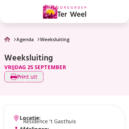
Weeksluiting
Agenda
Weeksluiting
Weeksluiting
VRIJDAG 25 SEPTEMBER
Print uit
Locatie:
Residence 't Gasthuis