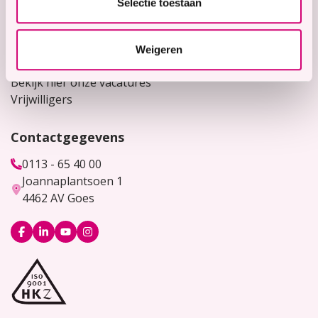
Selectie toestaan
Contact
Voor verwijzers
Weigeren
Werken bij
Bekijk hier onze vacatures
Vrijwilligers
Contactgegevens
0113 - 65 40 00
Joannaplantsoen 1
4462 AV Goes
Logo
Logo
Logo
Logo
Facebook
LinkedIn
YouTube
Instagram