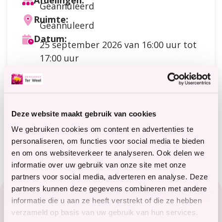
Afdelingen:
Geannuleerd
Ruimte:
Geannuleerd
Datum:
25 september 2026
van 16:00 uur tot
17:00 uur
Doelgroep:
Cliënten
,
Gasten
Soort activiteit:
Geloof / levensbeschouwing
Kosten:
Deze website maakt gebruik van cookies
Meer
Gratis toegang
informatie
Meer informatie?
We gebruiken cookies om content en advertenties te
terweelactief@terweel.nl
personaliseren, om functies voor social media te bieden
over
en om ons websiteverkeer te analyseren. Ook delen we
de
informatie over uw gebruik van onze site met onze
kosten
partners voor social media, adverteren en analyse. Deze
Footer
partners kunnen deze gegevens combineren met andere
informatie die u aan ze heeft verstrekt of die ze hebben
Zorg in het Zeeuwse hart
verzameld op basis van uw gebruik van hun services.