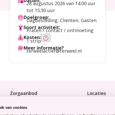
Datum:
28 augustus 2026
van 14:00 uur
tot 15:30 uur
Doelgroep:
Dagbesteding
,
Cliënten
,
Gasten
Soort activiteit:
Praten / contact / ontmoeting
Kosten:
Meer
1 strip
informatie
Meer informatie?
terweelactief@terweel.nl
over
de
kosten
Zorgaanbod
Locaties
Wonen met zorg
Bekijk onze 9 
Tijdelijke zorg
ik van cookies
Thuiswonend