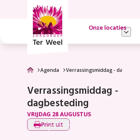
Verrassingsmiddag
-
dagbesteding
Onze locaties
Agenda
Verrassingsmiddag - dagbest
Verrassingsmiddag -
dagbesteding
VRIJDAG 28 AUGUSTUS
Print uit