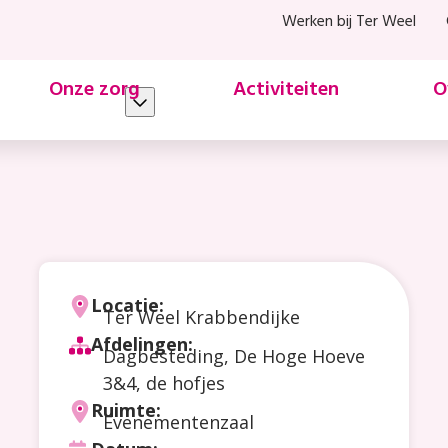
Werken bij Ter Weel
Onze zorg
Activiteiten
O
eding
Locatie:
Ter Weel Krabbendijke
Afdelingen:
Dagbesteding, De Hoge Hoeve
3&4, de hofjes
Ruimte:
Evenementenzaal