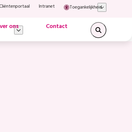
Cliëntenportaal
Intranet
Toegankelijkheid
ver ons
Contact