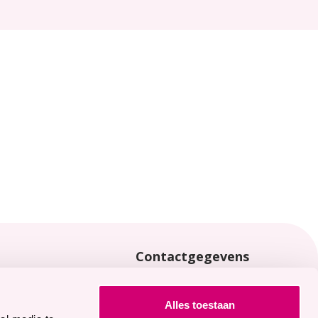
Contactgegevens
locaties
0113 - 65 40 00
Joannaplantsoen 1
Alles toestaan
4462 AV Goes