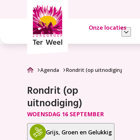
Rondrit
(op
uitnodiging)
Onze locaties
Agenda
Rondrit (op uitnodiging)
Rondrit (op
uitnodiging)
WOENSDAG 16 SEPTEMBER
Grijs, Groen en Gelukkig