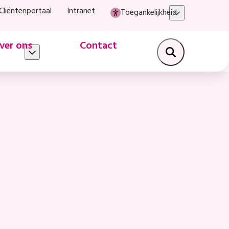
Cliëntenportaal
Intranet
Toegankelijkheid
ver ons
Contact