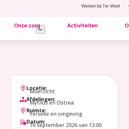
Werken bij Ter Weel
Onze zorg
Activiteiten
O
Locatie:
Moerzicht
Afdelingen:
Mytilus en Ostrea
Ruimte:
Yerseke en omgeving
Datum:
16 september 2026
van 13:00