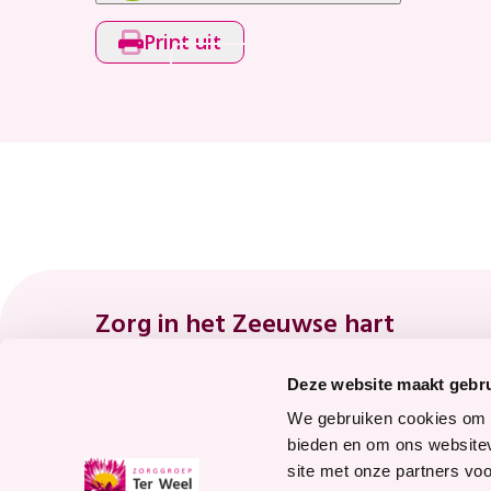
Print uit
Footer
Zorg in het Zeeuwse hart
Deze website maakt gebru
8.7
We gebruiken cookies om c
bieden en om ons websitev
site met onze partners vo
Waardering voor