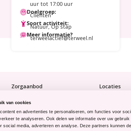
uur tot 17:00 uur
Doelgroep:
Cliënten
Soort activiteit:
Natuur
,
Op stap
Meer informatie?
terweelactief@terweel.nl
Zorgaanbod
Locaties
Wonen met zorg
Bekijk onze 9 
Tijdelijke zorg
ik van cookies
Thuiswonend
ontent en advertenties te personaliseren, om functies voor soci
erkeer te analyseren. Ook delen we informatie over uw gebruik
Snel naar
Werken bij
or social media, adverteren en analyse. Deze partners kunnen 