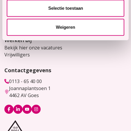
Selectie toestaan
Snel naar
Contact
Voor verwijzers
Weigeren
Werken bij
Bekijk hier onze vacatures
Vrijwilligers
Contactgegevens
0113 - 65 40 00
Joannaplantsoen 1
4462 AV Goes
Logo
Logo
Logo
Logo
Facebook
LinkedIn
YouTube
Instagram