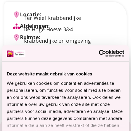
Locatie:
Ter Weel Krabbendijke
Afdelingen:
De Hoge Hoeve 3&4
Ruimte:
Krabbendijke en omgeving
Datum:
15 september 2026
van 14:00 uur tot
16:00 uur
Doelgroep:
Cliënten
Deze website maakt gebruik van cookies
Soort activiteit:
Natuur
,
Op stap
We gebruiken cookies om content en advertenties te
Meer informatie?
personaliseren, om functies voor social media te bieden
terweelactief@terweel.nl
en om ons websiteverkeer te analyseren. Ook delen we
informatie over uw gebruik van onze site met onze
partners voor social media, adverteren en analyse. Deze
partners kunnen deze gegevens combineren met andere
Footer
informatie die u aan ze heeft verstrekt of die ze hebben