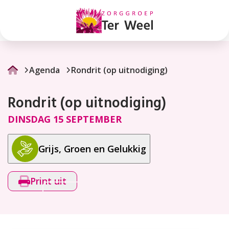
Rondrit
(op
uitnodiging)
Agenda
Rondrit (op uitnodiging)
Rondrit (op uitnodiging)
DINSDAG 15 SEPTEMBER
Grijs, Groen en Gelukkig
Print uit