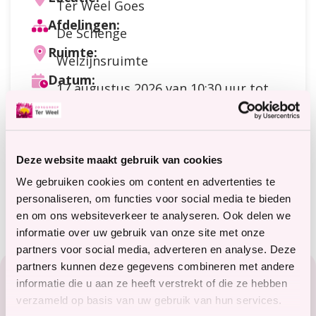
Ter Weel Goes
Afdelingen:
De Schenge
Ruimte:
Welzijnsruimte
Datum:
17 augustus 2026
van 10:30 uur tot
12:00 uur
Doelgroep:
Cliënten
Soort activiteit:
Deze website maakt gebruik van cookies
Praten / contact / ontmoeting
Meer informatie?
We gebruiken cookies om content en advertenties te
terweelactief@terweel.nl
personaliseren, om functies voor social media te bieden
en om ons websiteverkeer te analyseren. Ook delen we
informatie over uw gebruik van onze site met onze
partners voor social media, adverteren en analyse. Deze
Footer
partners kunnen deze gegevens combineren met andere
Zorg in het Zeeuwse hart
informatie die u aan ze heeft verstrekt of die ze hebben
verzameld op basis van uw gebruik van hun services.