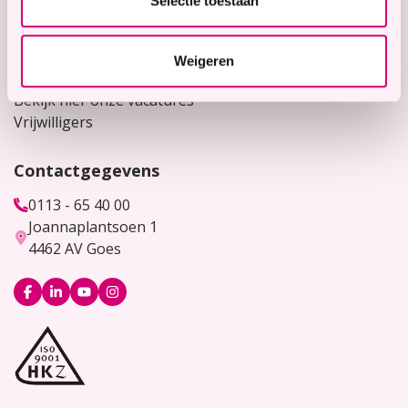
Selectie toestaan
Contact
Voor verwijzers
Weigeren
Werken bij
Bekijk hier onze vacatures
Vrijwilligers
Contactgegevens
0113 - 65 40 00
Joannaplantsoen 1
4462 AV Goes
Logo
Logo
Logo
Logo
Facebook
LinkedIn
YouTube
Instagram