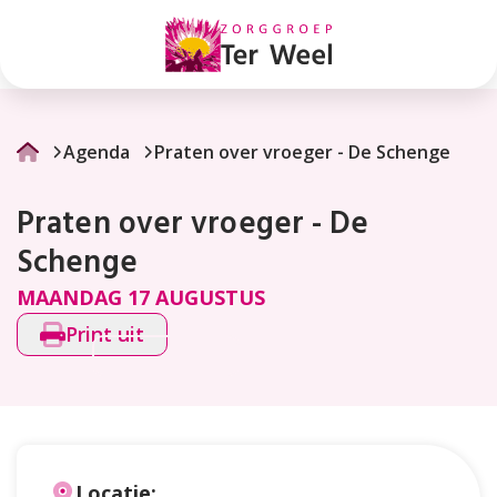
Praten
over
vroeger
-
Agenda
Praten over vroeger - De Schenge
De
Praten over vroeger - De
Schenge
Schenge
MAANDAG 17 AUGUSTUS
Print uit
Locatie: