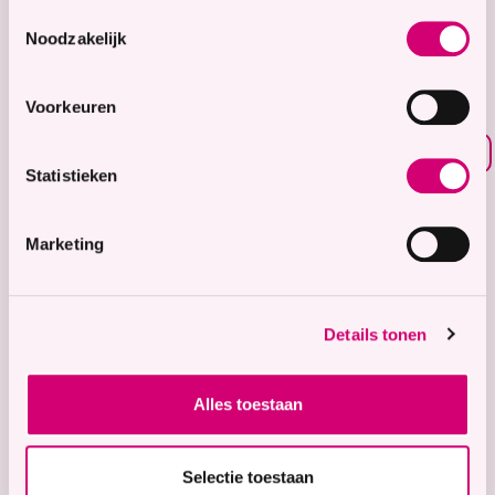
8.7
Toestemmingsselectie
Noodzakelijk
Waardering voor
onze zorg
Voorkeuren
Bekijk waarderingen
Statistieken
Zorgaanbod
Wonen met zorg
Marketing
Tijdelijke zorg
Thuiswonend
Details tonen
Locaties
Bekijk onze 9 locaties
Alles toestaan
Snel naar
Contact
Selectie toestaan
Voor verwijzers