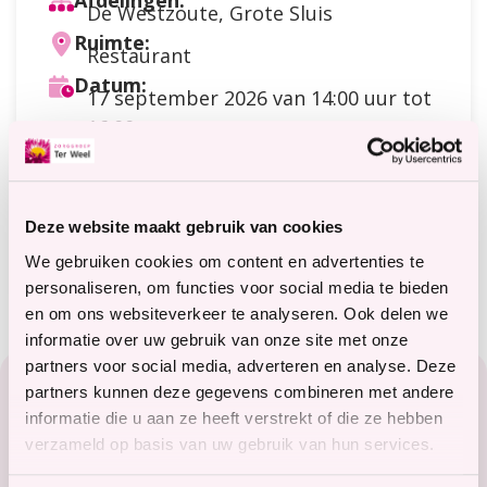
Afdelingen:
De Westzoute, Grote Sluis
Ruimte:
Restaurant
Datum:
17 september 2026
van 14:00 uur tot
16:00 uur
Doelgroep:
Cliënten
Soort activiteit:
Bewegen
Deze website maakt gebruik van cookies
Meer informatie?
terweelactief@terweel.nl
We gebruiken cookies om content en advertenties te
personaliseren, om functies voor social media te bieden
en om ons websiteverkeer te analyseren. Ook delen we
informatie over uw gebruik van onze site met onze
Footer
partners voor social media, adverteren en analyse. Deze
partners kunnen deze gegevens combineren met andere
Zorg in het Zeeuwse hart
informatie die u aan ze heeft verstrekt of die ze hebben
verzameld op basis van uw gebruik van hun services.