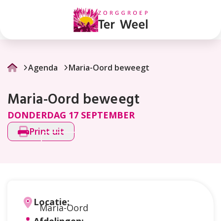
Maria-
Oord
beweegt
Agenda
Maria-Oord beweegt
Maria-Oord beweegt
DONDERDAG 17 SEPTEMBER
Print uit
Locatie:
Maria-Oord