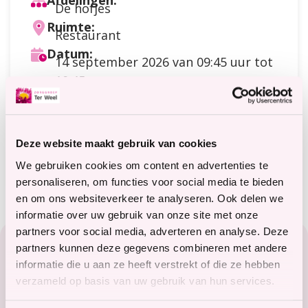
Afdelingen:
De hofjes
Ruimte:
Restaurant
Datum:
14 september 2026
van 09:45 uur tot
10:45 uur
Doelgroep:
Cliënten
Soort activiteit:
Praten / contact / ontmoeting
Deze website maakt gebruik van cookies
Meer informatie?
terweelactief@terweel.nl
We gebruiken cookies om content en advertenties te
personaliseren, om functies voor social media te bieden
en om ons websiteverkeer te analyseren. Ook delen we
informatie over uw gebruik van onze site met onze
Footer
partners voor social media, adverteren en analyse. Deze
partners kunnen deze gegevens combineren met andere
Zorg in het Zeeuwse hart
informatie die u aan ze heeft verstrekt of die ze hebben
verzameld op basis van uw gebruik van hun services.