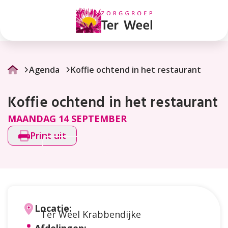
Koffie
ochtend
in
het
Agenda
Koffie ochtend in het restaurant
restaurant
Koffie ochtend in het restaurant
MAANDAG 14 SEPTEMBER
Print uit
Locatie:
Ter Weel Krabbendijke