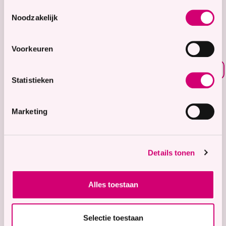
8.7
Toestemmingsselectie
Noodzakelijk
Waardering voor
onze zorg
Voorkeuren
Bekijk waarderingen
Statistieken
Zorgaanbod
Wonen met zorg
Marketing
Tijdelijke zorg
Thuiswonend
Details tonen
Locaties
Bekijk onze 9 locaties
Alles toestaan
Snel naar
Contact
Selectie toestaan
Voor verwijzers