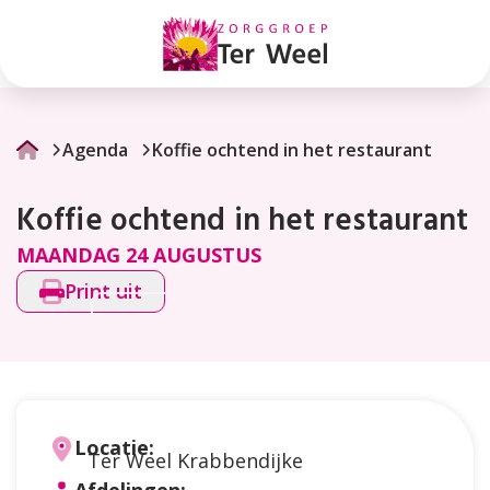
Koffie
ochtend
in
het
Agenda
Koffie ochtend in het restaurant
restaurant
Koffie ochtend in het restaurant
MAANDAG 24 AUGUSTUS
Print uit
Locatie:
Ter Weel Krabbendijke