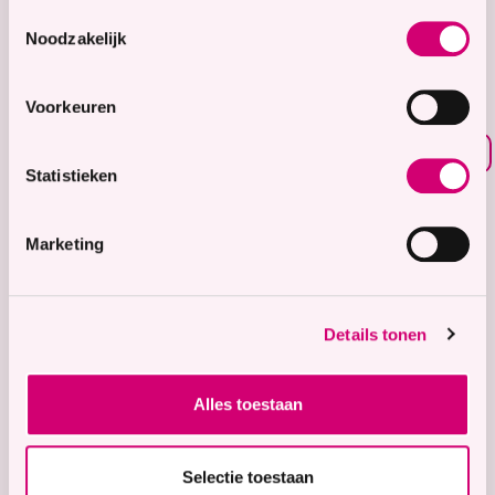
8.7
Toestemmingsselectie
Noodzakelijk
Waardering voor
onze zorg
Voorkeuren
Bekijk waarderingen
Statistieken
Zorgaanbod
Wonen met zorg
Marketing
Tijdelijke zorg
Thuiswonend
Details tonen
Locaties
Bekijk onze 9 locaties
Alles toestaan
Snel naar
Contact
Selectie toestaan
Voor verwijzers