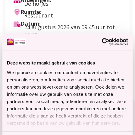
Afdelingen:
De hofjes
Ruimte:
Restaurant
Datum:
24 augustus 2026
van 09:45 uur tot
10:45 uur
Doelgroep:
Cliënten
Soort activiteit:
Praten / contact / ontmoeting
Deze website maakt gebruik van cookies
Meer informatie?
terweelactief@terweel.nl
We gebruiken cookies om content en advertenties te
personaliseren, om functies voor social media te bieden
en om ons websiteverkeer te analyseren. Ook delen we
informatie over uw gebruik van onze site met onze
Footer
partners voor social media, adverteren en analyse. Deze
partners kunnen deze gegevens combineren met andere
Zorg in het Zeeuwse hart
informatie die u aan ze heeft verstrekt of die ze hebben
verzameld op basis van uw gebruik van hun services.