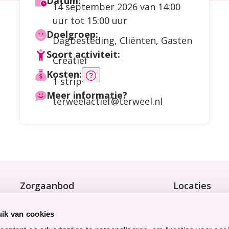
Datum:
14 september 2026
van 14:00
uur tot 15:00 uur
Doelgroep:
Dagbesteding
,
Cliënten
,
Gasten
Soort activiteit:
Creatief
Kosten:
Meer
1 strip
informatie
Meer informatie?
terweelactief@terweel.nl
over
de
kosten
Zorgaanbod
Locaties
Wonen met zorg
Bekijk onze 9 
Tijdelijke zorg
ik van cookies
Thuiswonend