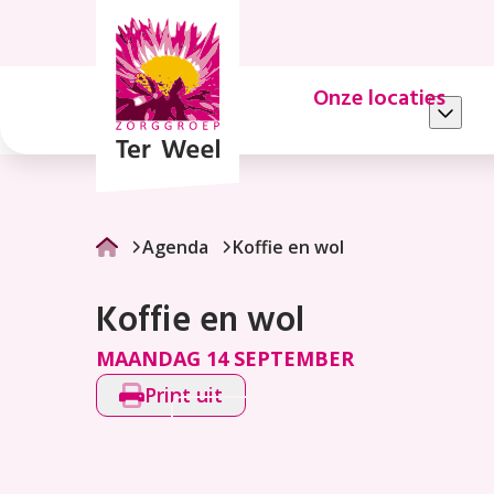
Koffie
en
wol
Onze locaties
Agenda
Koffie en wol
Koffie en wol
MAANDAG 14 SEPTEMBER
Print uit