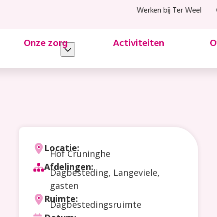
Werken bij Ter Weel
Onze zorg
Activiteiten
O
Locatie:
Hof Cruninghe
Afdelingen:
Dagbesteding, Langeviele,
gasten
Ruimte:
Dagbestedingsruimte