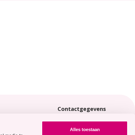
Contactgegevens
locaties
0113 - 65 40 00
Joannaplantsoen 1
Alles toestaan
4462 AV Goes