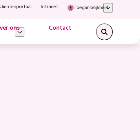
Cliëntenportaal
Intranet
Toegankelijkheid
ver ons
Contact