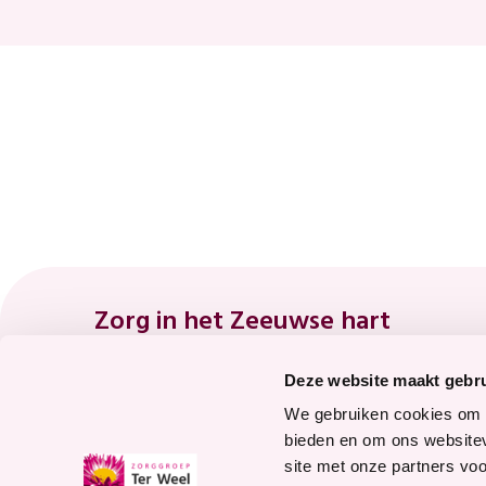
Footer
Zorg in het Zeeuwse hart
Deze website maakt gebru
8.7
We gebruiken cookies om c
bieden en om ons websitev
site met onze partners vo
Waardering voor