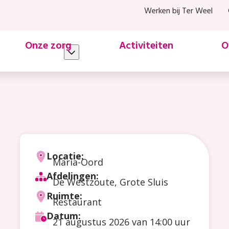
Werken bij Ter Weel
Onze zorg
Activiteiten
O
Locatie:
Maria-Oord
Afdelingen:
De Westzoute, Grote Sluis
Ruimte:
Restaurant
Datum:
21 augustus 2026
van 14:00 uur