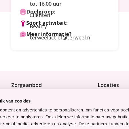
tot 16:00 uur
Doelgroep:
Cliënten
Soort activiteit:
Beauty
Meer informatie?
terweelactief@terweel.nl
Zorgaanbod
Locaties
Wonen met zorg
Bekijk onze 9 
Tijdelijke zorg
ik van cookies
Thuiswonend
ontent en advertenties te personaliseren, om functies voor soci
erkeer te analyseren. Ook delen we informatie over uw gebruik
Snel naar
Werken bij
or social media, adverteren en analyse. Deze partners kunnen 