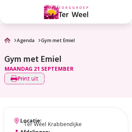
Gym
met
Emiel
Agenda
Gym met Emiel
Gym met Emiel
MAANDAG 21 SEPTEMBER
Print uit
Locatie:
Ter Weel Krabbendijke