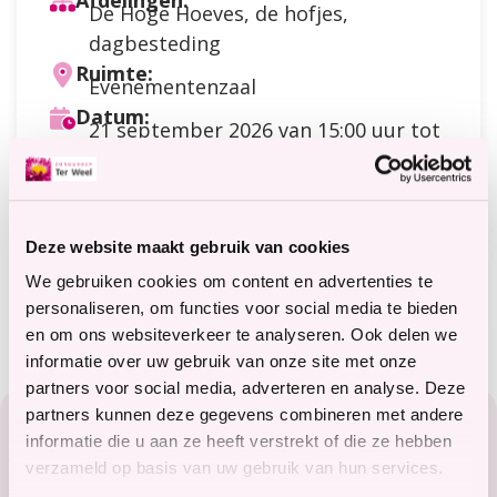
Afdelingen:
De Hoge Hoeves, de hofjes,
dagbesteding
Ruimte:
Evenementenzaal
Datum:
21 september 2026
van 15:00 uur tot
15:45 uur
Doelgroep:
Dagbesteding
,
Cliënten
Soort activiteit:
Bewegen
Deze website maakt gebruik van cookies
Meer informatie?
We gebruiken cookies om content en advertenties te
terweelactief@terweel.nl
personaliseren, om functies voor social media te bieden
en om ons websiteverkeer te analyseren. Ook delen we
informatie over uw gebruik van onze site met onze
partners voor social media, adverteren en analyse. Deze
Footer
partners kunnen deze gegevens combineren met andere
Zorg in het Zeeuwse hart
informatie die u aan ze heeft verstrekt of die ze hebben
verzameld op basis van uw gebruik van hun services.