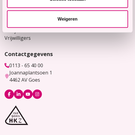
Voor verwijzers
Weigeren
Werken bij
Bekijk hier onze vacatures
Vrijwilligers
Contactgegevens
0113 - 65 40 00
Joannaplantsoen 1
4462 AV Goes
Logo
Logo
Logo
Logo
Facebook
LinkedIn
YouTube
Instagram