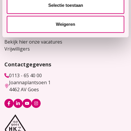
Snel naar
Selectie toestaan
Contact
Voor verwijzers
Weigeren
Werken bij
Bekijk hier onze vacatures
Vrijwilligers
Contactgegevens
0113 - 65 40 00
Joannaplantsoen 1
4462 AV Goes
Logo
Logo
Logo
Logo
Facebook
LinkedIn
YouTube
Instagram