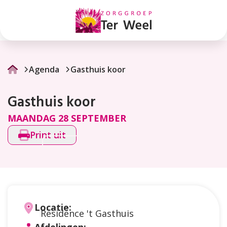
Gasthuis
koor
Agenda
Gasthuis koor
Gasthuis koor
MAANDAG 28 SEPTEMBER
Print uit
Locatie:
Residence 't Gasthuis