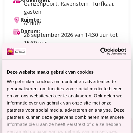
Afdelingen:
Ganzenpoort, Ravenstein, Turfkaai,
gasten
Ruimte:
Atrium
Datum:
28 september 2026
van 14:30 uur tot
15:30 uur
Doelgroep:
Cliënten
,
Gasten
Soort activiteit:
Muziek
Deze website maakt gebruik van cookies
Kosten:
Meer
Gratis toegang
We gebruiken cookies om content en advertenties te
informatie
Meer informatie?
personaliseren, om functies voor social media te bieden
terweelactief@terweel.nl
over
en om ons websiteverkeer te analyseren. Ook delen we
de
informatie over uw gebruik van onze site met onze
kosten
partners voor social media, adverteren en analyse. Deze
Footer
partners kunnen deze gegevens combineren met andere
informatie die u aan ze heeft verstrekt of die ze hebben
Zorg in het Zeeuwse hart
verzameld op basis van uw gebruik van hun services.