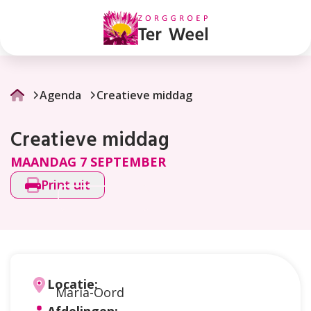
Creatieve
middag
Agenda
Creatieve middag
Creatieve middag
MAANDAG 7 SEPTEMBER
Print uit
Locatie:
Maria-Oord