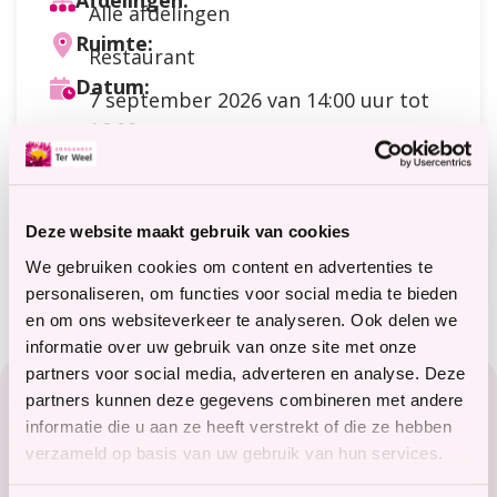
Afdelingen:
Alle afdelingen
Ruimte:
Restaurant
Datum:
7 september 2026
van 14:00 uur tot
16:00 uur
Doelgroep:
Cliënten
Soort activiteit:
Creatief
Deze website maakt gebruik van cookies
Meer informatie?
terweelactief@terweel.nl
We gebruiken cookies om content en advertenties te
personaliseren, om functies voor social media te bieden
en om ons websiteverkeer te analyseren. Ook delen we
informatie over uw gebruik van onze site met onze
Footer
partners voor social media, adverteren en analyse. Deze
partners kunnen deze gegevens combineren met andere
Zorg in het Zeeuwse hart
informatie die u aan ze heeft verstrekt of die ze hebben
verzameld op basis van uw gebruik van hun services.