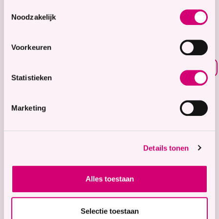
8.7
Toestemmingsselectie
Noodzakelijk
Waardering voor
onze zorg
Voorkeuren
Bekijk waarderingen
Statistieken
Zorgaanbod
Wonen met zorg
Marketing
Tijdelijke zorg
Thuiswonend
Details tonen
Locaties
Bekijk onze 9 locaties
Alles toestaan
Snel naar
Contact
Selectie toestaan
Voor verwijzers