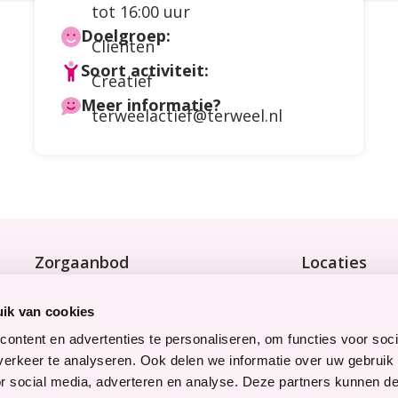
tot 16:00 uur
Doelgroep:
Cliënten
Soort activiteit:
Creatief
Meer informatie?
terweelactief@terweel.nl
Zorgaanbod
Locaties
Wonen met zorg
Bekijk onze 9 
Tijdelijke zorg
ik van cookies
Thuiswonend
ontent en advertenties te personaliseren, om functies voor soci
erkeer te analyseren. Ook delen we informatie over uw gebruik
Snel naar
Werken bij
or social media, adverteren en analyse. Deze partners kunnen 