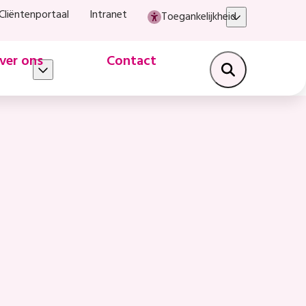
Cliëntenportaal
Intranet
Toegankelijkheid
ver ons
Contact