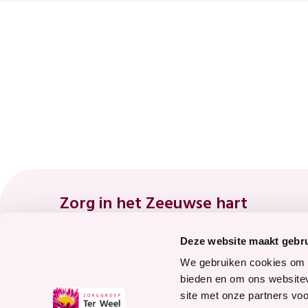
Footer
Zorg in het Zeeuwse hart
Deze website maakt gebru
8.7
We gebruiken cookies om c
bieden en om ons websitev
site met onze partners vo
Waardering voor