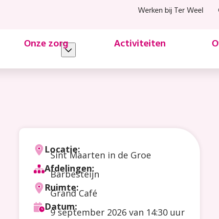
Werken bij Ter Weel
Onze zorg
Activiteiten
O
Locatie:
Sint Maarten in de Groe
Afdelingen:
Barbesteijn
Ruimte:
Grand Café
Datum:
9 september 2026
van 14:30 uur