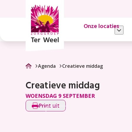
Creatieve
middag
Onze locaties
Agenda
Creatieve middag
Creatieve middag
WOENSDAG 9 SEPTEMBER
Print uit