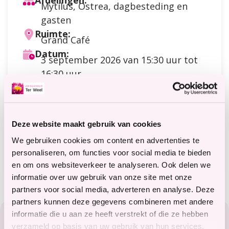
Afdelingen:
Mytilus, Ostrea, dagbesteding en
gasten
Ruimte:
Grand Café
Datum:
3 september 2026
van 15:30 uur tot
16:30 uur
Doelgroep:
Dagbesteding
,
Cliënten
,
Gasten
Soort activiteit:
Praten / contact / ontmoeting
Deze website maakt gebruik van cookies
Kosten:
Meer
Betaling via counter restaurant
We gebruiken cookies om content en advertenties te
informatie
Meer informatie?
personaliseren, om functies voor social media te bieden
terweelactief@terweel.nl
over
en om ons websiteverkeer te analyseren. Ook delen we
de
informatie over uw gebruik van onze site met onze
kosten
partners voor social media, adverteren en analyse. Deze
Footer
partners kunnen deze gegevens combineren met andere
informatie die u aan ze heeft verstrekt of die ze hebben
Zorg in het Zeeuwse hart
verzameld op basis van uw gebruik van hun services.