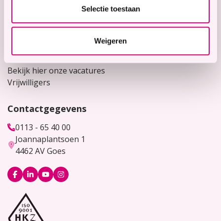
Snel naar
Selectie toestaan
Contact
Voor verwijzers
Weigeren
Werken bij
Bekijk hier onze vacatures
Vrijwilligers
Contactgegevens
0113 - 65 40 00
Joannaplantsoen 1
4462 AV Goes
Logo
Logo
Logo
Logo
Facebook
LinkedIn
YouTube
Instagram