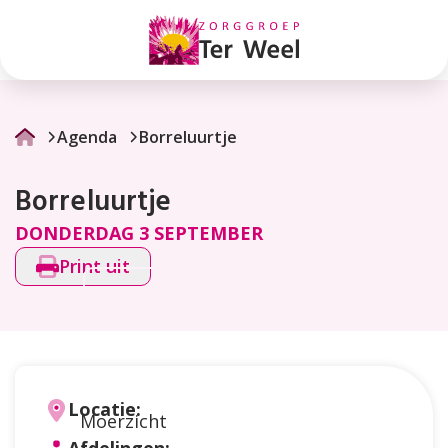
Borreluurtje
Agenda
Borreluurtje
Borreluurtje
DONDERDAG 3 SEPTEMBER
Print uit
Locatie:
Moerzicht