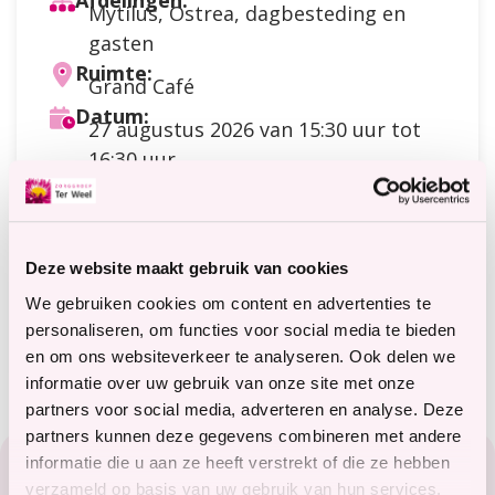
Afdelingen:
Mytilus, Ostrea, dagbesteding en
gasten
Ruimte:
Grand Café
Datum:
27 augustus 2026
van 15:30 uur tot
16:30 uur
Doelgroep:
Dagbesteding
,
Cliënten
,
Gasten
Soort activiteit:
Praten / contact / ontmoeting
Deze website maakt gebruik van cookies
Kosten:
Meer
Betaling via counter restaurant
We gebruiken cookies om content en advertenties te
informatie
Meer informatie?
personaliseren, om functies voor social media te bieden
terweelactief@terweel.nl
over
en om ons websiteverkeer te analyseren. Ook delen we
de
informatie over uw gebruik van onze site met onze
kosten
partners voor social media, adverteren en analyse. Deze
Footer
partners kunnen deze gegevens combineren met andere
informatie die u aan ze heeft verstrekt of die ze hebben
Zorg in het Zeeuwse hart
verzameld op basis van uw gebruik van hun services.