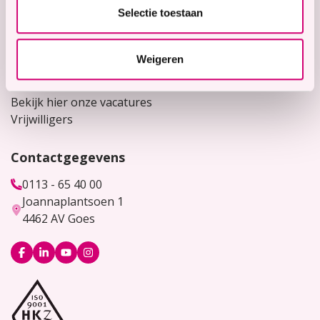
Snel naar
Selectie toestaan
Contact
Voor verwijzers
Weigeren
Werken bij
Bekijk hier onze vacatures
Vrijwilligers
Contactgegevens
0113 - 65 40 00
Joannaplantsoen 1
4462 AV Goes
Logo
Logo
Logo
Logo
Facebook
LinkedIn
YouTube
Instagram