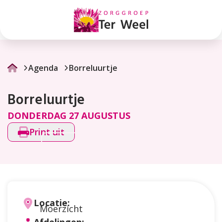
Borreluurtje
Agenda
Borreluurtje
Borreluurtje
DONDERDAG 27 AUGUSTUS
Print uit
Locatie:
Moerzicht