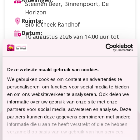
Afdelingen:
Steenen Beer, Binnenpoort, De
Horizon
Ruimte:
Bibliotheek Randhof
Datum:
10 augustus 2026
van 14:00 uur tot
15:30 uur
Doelgroep:
Cliënten
Soort activiteit:
Kunst / cultuur / kennis
Deze website maakt gebruik van cookies
Meer informatie?
We gebruiken cookies om content en advertenties te
terweelactief@terweel.nl
personaliseren, om functies voor social media te bieden
en om ons websiteverkeer te analyseren. Ook delen we
informatie over uw gebruik van onze site met onze
partners voor social media, adverteren en analyse. Deze
Footer
partners kunnen deze gegevens combineren met andere
Zorg in het Zeeuwse hart
informatie die u aan ze heeft verstrekt of die ze hebben
verzameld op basis van uw gebruik van hun services.