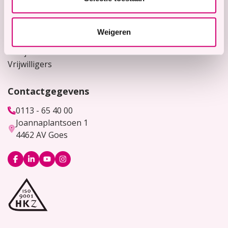
Voor verwijzers
Weigeren
Werken bij
Bekijk hier onze vacatures
Vrijwilligers
Contactgegevens
0113 - 65 40 00
Joannaplantsoen 1
4462 AV Goes
Logo
Logo
Logo
Logo
Facebook
LinkedIn
YouTube
Instagram