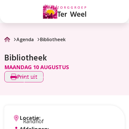
Bibliotheek
Agenda
Bibliotheek
Bibliotheek
MAANDAG 10 AUGUSTUS
Print uit
Locatie:
Randhof