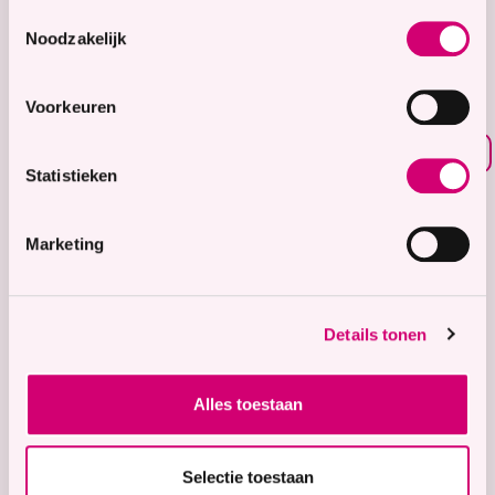
8.7
Toestemmingsselectie
Noodzakelijk
Waardering voor
onze zorg
Voorkeuren
Bekijk waarderingen
Statistieken
Zorgaanbod
Wonen met zorg
Marketing
Tijdelijke zorg
Thuiswonend
Details tonen
Locaties
Bekijk onze 9 locaties
Alles toestaan
Snel naar
Contact
Selectie toestaan
Voor verwijzers