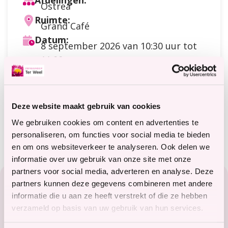
Afdelingen:
Ostrea
Ruimte:
Grand Café
Datum:
8 september 2026
van 10:30 uur tot
11:00 uur
Doelgroep:
Cliënten
Soort activiteit:
Bewegen
Deze website maakt gebruik van cookies
Meer informatie?
terweelactief@terweel.nl
We gebruiken cookies om content en advertenties te
personaliseren, om functies voor social media te bieden
en om ons websiteverkeer te analyseren. Ook delen we
informatie over uw gebruik van onze site met onze
Footer
partners voor social media, adverteren en analyse. Deze
partners kunnen deze gegevens combineren met andere
Zorg in het Zeeuwse hart
informatie die u aan ze heeft verstrekt of die ze hebben
verzameld op basis van uw gebruik van hun services.