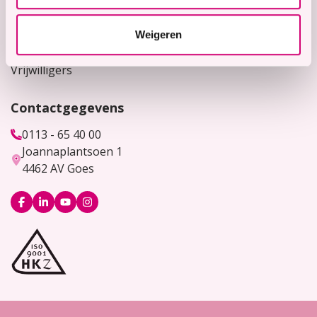
Werken bij
Weigeren
Bekijk hier onze vacatures
Vrijwilligers
Contactgegevens
0113 - 65 40 00
Joannaplantsoen 1
4462 AV Goes
Logo
Logo
Logo
Logo
Facebook
LinkedIn
YouTube
Instagram