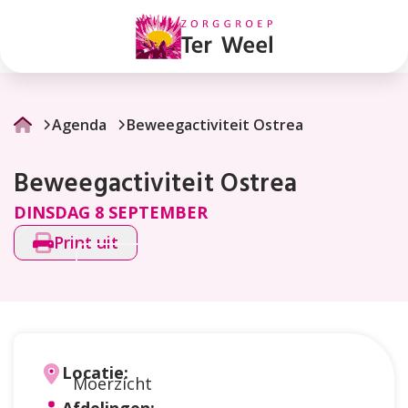
Beweegactiviteit
Ostrea
Agenda
Beweegactiviteit Ostrea
Beweegactiviteit Ostrea
DINSDAG 8 SEPTEMBER
Print uit
Locatie:
Moerzicht