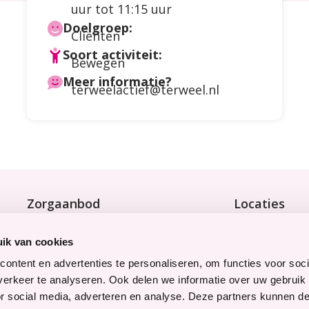
uur tot 11:15 uur
Doelgroep:
Cliënten
Soort activiteit:
Bewegen
Meer informatie?
terweelactief@terweel.nl
Zorgaanbod
Locaties
Wonen met zorg
Bekijk onze 9 
Tijdelijke zorg
ik van cookies
Thuiswonend
ontent en advertenties te personaliseren, om functies voor soci
erkeer te analyseren. Ook delen we informatie over uw gebruik
Snel naar
Werken bij
or social media, adverteren en analyse. Deze partners kunnen 