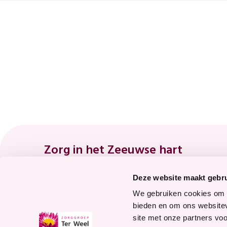
Footer
Zorg in het Zeeuwse hart
Deze website maakt gebru
8.7
We gebruiken cookies om c
bieden en om ons websitev
site met onze partners vo
Waardering voor