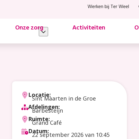
Werken bij Ter Weel
Onze zorg
Activiteiten
O
Locatie:
Sint Maarten in de Groe
Afdelingen:
Barbesteijn
Ruimte:
Grand Café
Datum:
22 september 2026
van 10:45