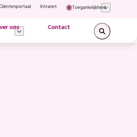
Cliëntenportaal
Intranet
Toegankelijkheid
ver ons
Contact