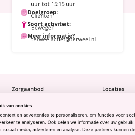
uur tot 15:15 uur
Doelgroep:
Cliënten
Soort activiteit:
Bewegen
Meer informatie?
terweelactief@terweel.nl
Zorgaanbod
Locaties
Wonen met zorg
Bekijk onze 9 
Tijdelijke zorg
ik van cookies
Thuiswonend
ontent en advertenties te personaliseren, om functies voor soci
erkeer te analyseren. Ook delen we informatie over uw gebruik
Snel naar
Werken bij
or social media, adverteren en analyse. Deze partners kunnen 