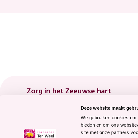
Footer
Zorg in het Zeeuwse hart
Deze website maakt gebru
8.7
We gebruiken cookies om c
bieden en om ons websitev
site met onze partners vo
Waardering voor