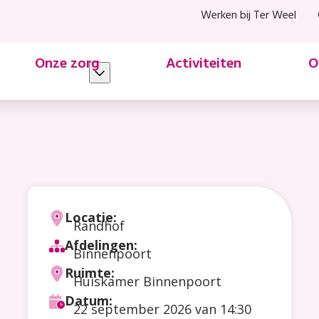
Werken bij Ter Weel
Onze zorg
Activiteiten
O
t 1&2
Locatie:
Randhof
Afdelingen:
Binnenpoort
Ruimte:
Huiskamer Binnenpoort
Datum:
22 september 2026
van 14:30