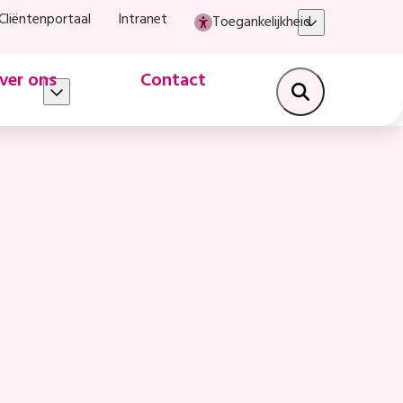
Cliëntenportaal
Intranet
Toegankelijkheid
ver ons
Contact