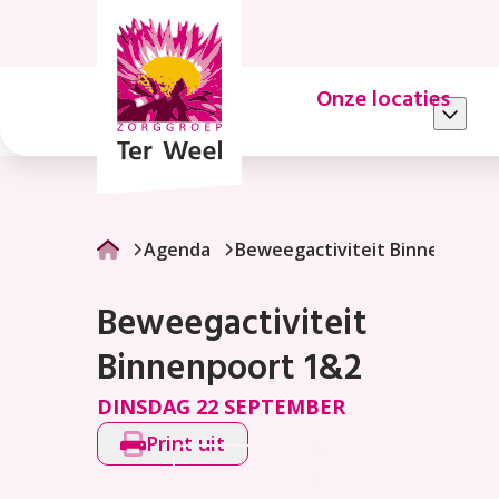
Beweegactiviteit
Binnenpoort
1&2
Onze locaties
Agenda
Beweegactiviteit Binnenpoor
Beweegactiviteit
Binnenpoort 1&2
DINSDAG 22 SEPTEMBER
Print uit