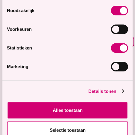
8.7
Toestemmingsselectie
Noodzakelijk
Waardering voor
onze zorg
Voorkeuren
Bekijk waarderingen
Statistieken
Zorgaanbod
Wonen met zorg
Marketing
Tijdelijke zorg
Thuiswonend
Details tonen
Locaties
Bekijk onze 9 locaties
Alles toestaan
Snel naar
Contact
Selectie toestaan
Voor verwijzers