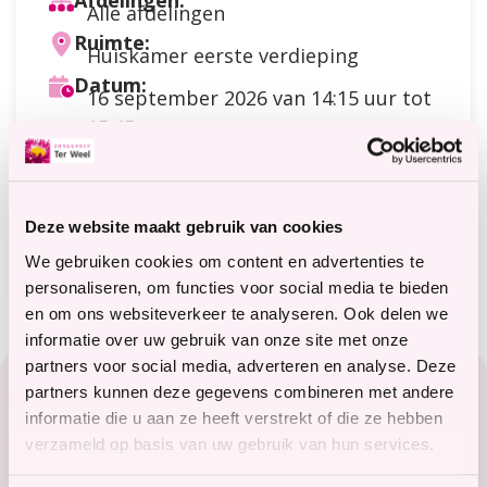
Afdelingen:
Alle afdelingen
Ruimte:
Huiskamer eerste verdieping
Datum:
16 september 2026
van 14:15 uur tot
15:45 uur
Doelgroep:
Cliënten
Soort activiteit:
Beauty
Deze website maakt gebruik van cookies
Meer informatie?
terweelactief@terweel.nl
We gebruiken cookies om content en advertenties te
personaliseren, om functies voor social media te bieden
en om ons websiteverkeer te analyseren. Ook delen we
informatie over uw gebruik van onze site met onze
Footer
partners voor social media, adverteren en analyse. Deze
partners kunnen deze gegevens combineren met andere
Zorg in het Zeeuwse hart
informatie die u aan ze heeft verstrekt of die ze hebben
verzameld op basis van uw gebruik van hun services.