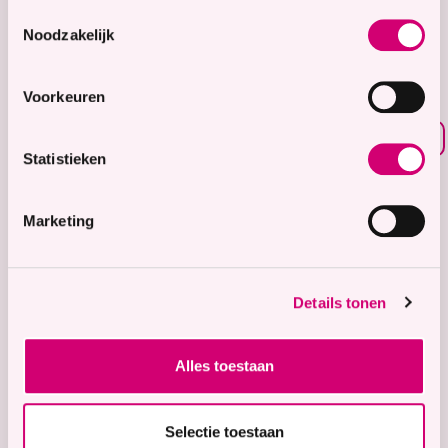
8.7
Toestemmingsselectie
Noodzakelijk
Waardering voor
onze zorg
Voorkeuren
Bekijk waarderingen
Statistieken
Zorgaanbod
Wonen met zorg
Marketing
Tijdelijke zorg
Thuiswonend
Details tonen
Locaties
Bekijk onze 9 locaties
Alles toestaan
Snel naar
Contact
Selectie toestaan
Voor verwijzers