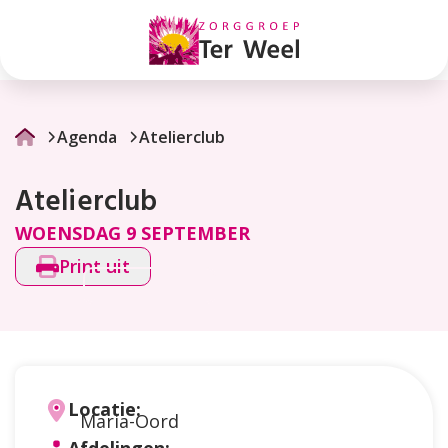
Atelierclub
Agenda
Atelierclub
Atelierclub
WOENSDAG 9 SEPTEMBER
Print uit
Locatie:
Maria-Oord