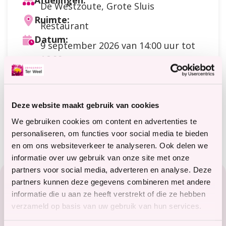
Afdelingen:
De Westzoute, Grote Sluis
Ruimte:
Restaurant
Datum:
9 september 2026
van 14:00 uur tot
16:00 uur
Doelgroep:
Cliënten
Soort activiteit:
Creatief
Deze website maakt gebruik van cookies
Meer informatie?
terweelactief@terweel.nl
We gebruiken cookies om content en advertenties te
personaliseren, om functies voor social media te bieden
en om ons websiteverkeer te analyseren. Ook delen we
informatie over uw gebruik van onze site met onze
Footer
partners voor social media, adverteren en analyse. Deze
partners kunnen deze gegevens combineren met andere
Zorg in het Zeeuwse hart
informatie die u aan ze heeft verstrekt of die ze hebben
verzameld op basis van uw gebruik van hun services.